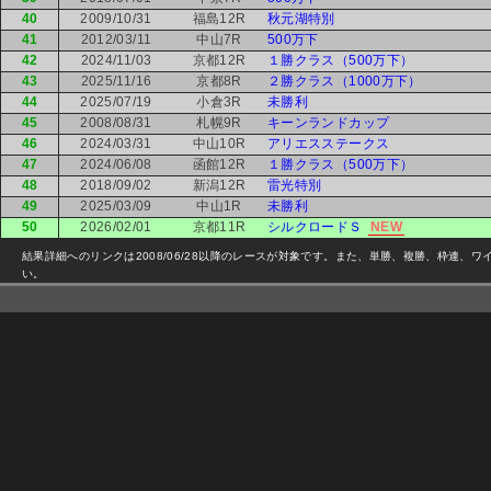
40
2009/10/31
福島12R
秋元湖特別
41
2012/03/11
中山7R
500万下
42
2024/11/03
京都12R
１勝クラス（500万下）
43
2025/11/16
京都8R
２勝クラス（1000万下）
44
2025/07/19
小倉3R
未勝利
45
2008/08/31
札幌9R
キーンランドカップ
46
2024/03/31
中山10R
アリエスステークス
47
2024/06/08
函館12R
１勝クラス（500万下）
48
2018/09/02
新潟12R
雷光特別
49
2025/03/09
中山1R
未勝利
50
2026/02/01
京都11R
シルクロードＳ
NEW
結果詳細へのリンクは2008/06/28以降のレースが対象です。また、単勝、複勝、枠連
い。