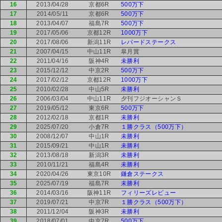
16
2013/04/28
京都6R
500万下
17
2014/05/11
京都6R
500万下
18
2013/04/07
福島7R
500万下
19
2017/05/06
京都12R
1000万下
20
2017/08/06
新潟11R
レパードステークス
21
2007/04/15
中山11R
皐月賞
22
2011/04/16
阪神4R
未勝利
23
2015/12/12
中京2R
500万下
24
2017/02/12
京都12R
1000万下
25
2010/02/28
中山5R
未勝利
26
2006/03/04
中山11R
夕刊フジオーシャンＳ
27
2019/05/12
東京6R
500万下
28
2012/02/18
京都1R
未勝利
29
2025/07/20
小倉7R
１勝クラス（500万下）
30
2008/12/07
中山1R
未勝利
31
2015/09/21
中山1R
未勝利
32
2013/08/18
新潟3R
未勝利
33
2010/11/21
福島4R
未勝利
34
2020/04/26
東京10R
鎌倉ステークス
35
2025/07/19
福島7R
未勝利
36
2014/03/16
阪神11R
フィリーズレビュー
37
2019/07/21
中京7R
１勝クラス（500万下）
38
2011/12/04
阪神3R
未勝利
39
2018/07/01
中京7R
500万下