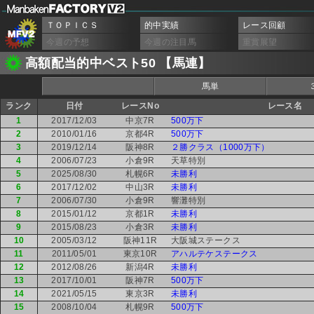
ＴＯＰＩＣＳ
的中実績
レース回顧
今週の予想
今週の注目馬
重賞展望
高額配当的中ベスト50 【馬連】
馬単
ランク
日付
レースNo
レース名
1
2017/12/03
中京7R
500万下
2
2010/01/16
京都4R
500万下
3
2019/12/14
阪神8R
２勝クラス（1000万下）
4
2006/07/23
小倉9R
天草特別
5
2025/08/30
札幌6R
未勝利
6
2017/12/02
中山3R
未勝利
7
2006/07/30
小倉9R
響灘特別
8
2015/01/12
京都1R
未勝利
9
2015/08/23
小倉3R
未勝利
10
2005/03/12
阪神11R
大阪城ステークス
11
2011/05/01
東京10R
アハルテケステークス
12
2012/08/26
新潟4R
未勝利
13
2017/10/01
阪神7R
500万下
14
2021/05/15
東京3R
未勝利
15
2008/10/04
札幌9R
500万下