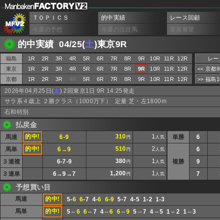
ＴＯＰＩＣＳ
的中実績
レース回顧
今週の予想
今週の注目馬
重賞展望
的中実績 04/25(
土
)東京9R
福島
1R
2R
3R
4R
5R
6R
7R
8R
9R
10R
11R
12R
レー
東京
1R
2R
3R
4R
5R
6R
7R
8R
9R
10R
11R
12R
<< 京都
京都
1R
2R
3R
4R
5R
6R
7R
8R
9R
10R
11R
12R
>> 福島
2026年04月25日(
土
) 2回東京1日 9R 14:25発走
サラ系４歳上 ２勝クラス（1000万下） 定量 芝・左1800m
石和特別
払戻金
的中!
310
1
馬連
6-9
単勝
6
円
人気
的中!
510
2
馬単
6→9
6
円
人気
380
1
３連複
6-7-9
複勝
9
円
人気
1,200
1
３連単
6→9→7
7
円
人気
予想買い目
馬連
的中!
5-
6
6
-7 4-
6
6-9
5-7 4-5 1-2 1-3
馬単
的中!
5⇔
6
6
⇔7 4⇔
6
6
⇔
9
5⇔7 4⇔5 1⇔2 1⇔3