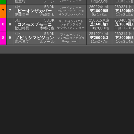
堀宣行
レーン
ハービンジャー
12
2
2
10
3
2
頭
人
着
頭
人
着
4牡
58.0K
260124中山
260321中
ハービンジャー
ビーオンザカバー
7
7
芝1800短5
芝1800同9
セレブリティモデル
伊藤圭三
戸崎圭太
キングカメハメハ
9
1
3
15
2
5
頭
人
着
頭
人
着
6牡
58.0K
250615東京
260405阪
リアルインパクト
コスモスプモーニ
8
8
芝1600短1
芝1800延1
シャドウライフ
松山将樹
木幡巧也
サクラバクシンオー
10
9
10
11
11
10
頭
人
着
頭
人
4牝
56.0K
251221中山
260314中
フィエールマン
ノビリシマビジョン
8
9
芝2000延3
芝2000同3
マチカネタマカズラ
青木孝文
ルメール
Kingmambo
11
2
7
10
3
4
頭
人
着
頭
人
着