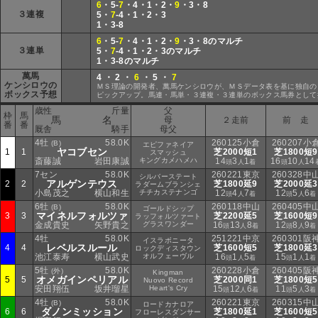
6
・5-
7
・4・1・2・
9
・3・8
３連複
5・
7
-4・1・2・3
1・3-8
6
・5-
7
・4・1・2・
9
・3・8のマルチ
３連単
5・
7
-4・1・2・3のマルチ
1・3-8のマルチ
萬馬
4 ・ 2 ・
6
・ 5 ・
7
ケンシロウの
ＭＳ理論の開発者、萬馬ケンシロウが、ＭＳデータ表を基に独自の
ボックス予想
ピックアップ。馬連・馬単・３連複・３連単のボックス馬券として
歳性
斤量
父
枠
馬
馬 名
母
２走前
前 走
番
番
厩舎
騎手
母父
4牡
58.0K
260125小倉
260207小
(B)
エピファネイア
ヤコブセン
1
1
芝2000短1
芝1800短9
スマッシュ
斎藤誠
岩田康誠
キングカメハメハ
14
3
1
16
10
14
頭
人
着
頭
人
7セン
58.0K
260221東京
260328中
シルバーステート
アルゲンテウス
2
2
芝1800延9
芝2000延3
ラダームブランシェ
小島茂之
横山和生
チチカステナンゴ
12
4
7
12
5
6
頭
人
着
頭
人
着
6牡
58.0K
260118中山
260405中
(B)
ゴールドシップ
マイネルフォルツァ
3
3
芝2200延5
芝1600短9
ラッフォルツァート
金成貴史
矢野貴之
グラスワンダー
16
13
8
12
8
9
頭
人
着
頭
人
着
4牡
58.0K
251221中京
260301阪
イスラボニータ
レベルスルール
4
4
芝1600短5
芝1800延3
ロックディスタウン
池江泰寿
横山武史
オルフェーヴル
16
1
5
15
1
1
頭
人
着
頭
人
着
5牡
58.0K
260228小倉
260405阪
(外)
Kingman
オメガインペリアル
5
5
芝2000同1
芝1800短5
Nuovo Record
安田翔伍
坂井瑠星
Heart's Cry
15
12
6
11
5
3
頭
人
着
頭
人
着
4牡
58.0K
260221東京
260315中
(B)
ロードカナロア
ダノンミッション
6
6
芝1800延1
芝1600短5
フローレスダンサー