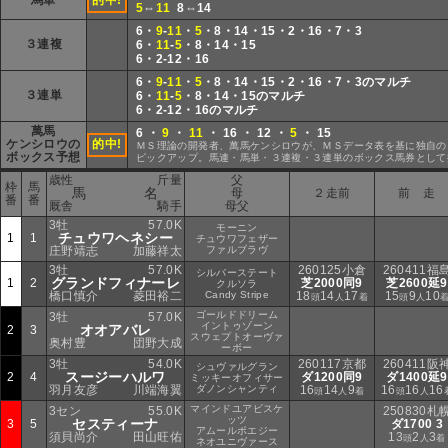
馬単
的中!
5
⇔
11
8⇔14
6・
9
-
11
・
5
・8・14・15・2・16・7・3
３連複
6・
11
-
5
・8・14・15
6・2-12・16
6・
9
-
11
・
5
・8・14・15・2・16・7・3のマルチ
３連単
6・
11
-
5
・8・14・15のマルチ
6・2-12・16のマルチ
萬馬
6 ・
9
・
11
・ 16 ・ 12 ・
5
・ 15
ケンシロウの
的中!
ＭＳ理論の開発者、萬馬ケンシロウが、ＭＳデータ表を基に独自の
ボックス予想
ピックアップ。馬連・馬単・３連複・３連単のボックス馬券として
歳性
斤量
父
枠
馬
馬 名
母
２走前
前 走
番
番
厩舎
騎手
母父
3牡
57.0K
モーニン
チュウワヘネシー
1
1
チュウワフェザー
庄野靖志
加藤祥太
ファルブラヴ
3牡
57.0K
260125小倉
260411福
シルバーステート
グランドフィナーレ
1
2
芝2000同9
芝2600延9
クルソラ
橋口慎介
菱田裕二
Candy Stripe
18
14
17
15
9
10
頭
人
着
頭
人
ゴールドドリーム
3牡
57.0K
イントゥゾーン
オオアバレ
2
3
スウェプトオーヴァ
奥村豊
団野大成
ーボー
3牡
54.0K
260117京都
260411阪
シュヴァルグラン
スージーハルワ
2
4
ダ1200同9
ダ1400延9
ミッキーオフィサー
羽月友彦
川端海翼
ダノンシャンティ
16
14
9
16
16
16
頭
人
着
頭
人
マインドユアビスケ
3セン
55.0K
250830札
ッツ
セスティーナ
3
5
ダ1700 3
アムールポエジー
須貝尚介
田山旺佑
13
2
3
頭
人
着
ネオユニヴァース