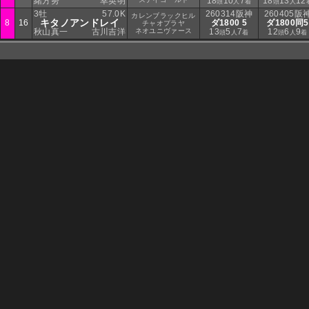
緒方努
幸英明
18
10
7
18
13
12
頭
人
着
頭
人
3牡
57.0K
260314阪神
260405阪
カレンブラックヒル
キタノアンドレイ
8
16
ダ1800 5
ダ1800同5
チャオプラヤ
秋山真一
古川吉洋
ネオユニヴァース
13
5
7
12
6
9
頭
人
着
頭
人
着