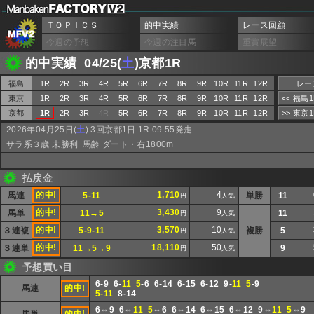
ＴＯＰＩＣＳ
的中実績
レース回顧
今週の予想
今週の注目馬
重賞展望
的中実績 04/25(
土
)京都1R
福島
1R
2R
3R
4R
5R
6R
7R
8R
9R
10R
11R
12R
レー
東京
1R
2R
3R
4R
5R
6R
7R
8R
9R
10R
11R
12R
<< 福島
京都
1R
2R
3R
4R
5R
6R
7R
8R
9R
10R
11R
12R
>> 東京
2026年04月25日(
土
) 3回京都1日 1R 09:55発走
サラ系３歳 未勝利 馬齢 ダート・右1800m
払戻金
的中!
1,710
4
馬連
5-11
単勝
11
円
人気
的中!
3,430
9
馬単
11→5
11
円
人気
的中!
3,570
10
３連複
5-9-11
複勝
5
円
人気
的中!
18,110
50
３連単
11→5→9
9
円
人気
予想買い目
6-9 6-
11
5
-6 6-14 6-15 6-12 9-
11
5
-9
馬連
的中!
5-11
8-14
6⇔9 6⇔
11
5
⇔6 6⇔14 6⇔15 6⇔12 9⇔
11
5
⇔9