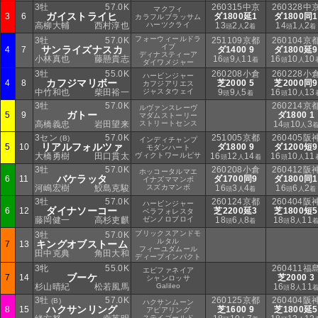
3牡
57.0K
260315中京
260328中
マクフィ
ガイストライヒ
3
6
ダ1800延1
ダ1800同1
カラフルブラッサム
高柳大輔
西村淳也
ハーツクライ
13
2
2
14
1
2
頭
人
着
頭
人
着
フォーウィールドラ
3牡
57.0K
251109京都
260104京
イブ
サンライズナスカ
4
7
ダ1400 9
ダ1800延9
ディナスティーア
小林真也
藤懸貴志
16
9
11
16
10
10
頭
人
着
頭
人
ダイワメジャー
3牡
55.0K
260208小倉
260228小
ハービンジャー
カフジマリボー
4
8
芝2000 5
芝2000同9
カフジアリエス
中竹和也
柴田裕一
ジャスタウェイ
9
9
5
16
10
13
頭
人
着
頭
人
3牡
57.0K
260214京
ルヴァンスレーヴ
ガトー
5
9
ダ1800 1
マダムストーリー
高橋義忠
岩田望来
ストリートセンス
14
10
3
頭
人
3セン
57.0K
251005京都
260405阪
(B)
インディチャンプ
リアルフォルツァ
5
10
ダ1800 9
ダ1200短9
モダンハート
大橋勇樹
田口貫太
ヴィクトワールピサ
16
12
14
16
10
11
頭
人
着
頭
人
3牡
57.0K
260208小倉
260412阪
ホッコータルマエ
バケラッタ
6
11
ダ1700同9
ダ1800同1
イナズママンボ
河嶋宏樹
鮫島克駿
スズカマンボ
16
3
4
16
6
2
頭
人
着
頭
人
着
3牡
57.0K
260124京都
260404阪
ハービンジャー
ダイナソーコー
6
12
芝2200延3
芝1800短5
ベラフォレスタ
藤岡健一
高杉吏麒
ゼンノロブロイ
18
6
8
18
8
11
頭
人
着
頭
人
ブリックスアンドモ
3牡
57.0K
ルタル
キングオブストーム
7
13
フィーユダムール
田中克典
角田大和
ディープインパクト
3牝
55.0K
260411福
エピファネイア
ブーケ
7
14
芝2000 3
シャンロッサ
杉山晴紀
松若風馬
Galileo
16
8
11
頭
人
3牡
57.0K
260125京都
260404阪
(B)
ハクサンムーン
ハクサンリング
8
15
芝1600 9
芝1800延5
アピアリング
ステイゴールド