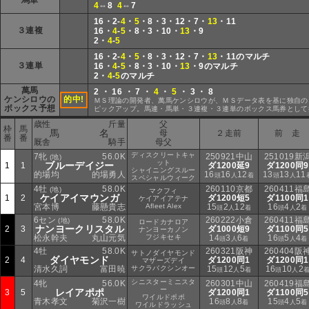
馬単
4
⇔8
4
⇔7
16・2-
4
・
5
・8・3・12・7・
13
・11
３連複
16・
4
-
5
・8・3・10・
13
・9
2・
4
-
5
16・2-
4
・
5
・8・3・12・7・
13
・11のマルチ
３連単
16・
4
-
5
・8・3・10・
13
・9のマルチ
2・
4
-
5
のマルチ
萬馬
2 ・ 16 ・ 7 ・
4
・
5
・ 3 ・ 8
ケンシロウの
的中!
ＭＳ理論の開発者、萬馬ケンシロウが、ＭＳデータ表を基に独自の
ボックス予想
ピックアップ。馬連・馬単・３連複・３連単のボックス馬券として
歳性
斤量
父
枠
馬
馬 名
母
２走前
前 走
番
番
厩舎
騎手
母父
ディスクリートキャ
7牝
56.0K
250921中山
251019新
(地)
ット
ブルーデイジー
1
1
ダ1200延9
ダ1200同9
シャイニングスルー
的場均
的場勇人
16
16
12
13
13
11
頭
人
着
頭
人
スペシャルウィーク
4牡
58.0K
260110京都
260411福
(地)
マクフィ
ケイアイマウンガ
1
2
ダ1200短5
ダ1100同1
ケイアイアテナ
宮本博
藤懸貴志
Afleet Alex
15
2
12
16
4
2
頭
人
着
頭
人
着
6セン
58.0K
260222小倉
260411福
(地)
ロードカナロア
ナンヨークリスタル
2
3
ダ1000短9
ダ1100同5
ナンヨーカノン
松永幹夫
丸山元気
フジキセキ
14
3
6
16
5
4
頭
人
着
頭
人
着
4牡
58.0K
260321阪神
260404阪
サトノダイヤモンド
ダイヤモンド
2
4
ダ1200同1
ダ1200同1
マザーズデイ
清水久詞
富田暁
サクラバクシンオー
15
12
5
16
10
2
頭
人
着
頭
人
シニスターミニスタ
4牝
56.0K
260301中山
260419福
ー
レイアポポ
3
5
ダ1200同1
ダ1100同5
ワイルドポポ
青木孝文
菊沢一樹
16
8
8
15
4
5
頭
人
着
頭
人
着
ワイルドラッシュ