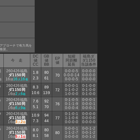
アプローチで有力馬を
推奨。
DC
GB
短縮
福島ダ
EP
今 走
値
値
同距離
ダ1150
値
CC
BB
延長
当該条件
潟
260426福島
0-0-0-5
0-0-0-0
1.8
80
ダ1150同
0-0-0-14
0-0-0-0
70
2.3
61
16
16
16
0-0-0-5
0-0-0-0
着
頭
人
着
島
260426福島
0-0-0-1
0-1-0-0
8.3
89
ダ1150同
0-1-0-2
0-1-0-0
72
10.6
139
16
2
6
1-0-0-0
0-1-0-0
頭
人
着
島
260426福島
0-1-0-5
0-0-0-1
7.6
92
ダ1150同
0-1-1-9
0-0-0-1
76
5.1
70
16
6
9
0-0-0-4
0-0-0-1
頭
人
着
神
260426福島
0-1-0-1
0-0-0-0
10.9
94
ダ1150同
1-1-0-6
0-0-0-0
77
7.3
44
16
3
2
0-0-0-0
0-0-0-0
着
頭
人
着
島
260426福島
0-0-0-1
0-0-1-2
8.0
80
ダ1150同
1-1-2-7
0-0-1-2
80
8.1
58
16
5
1
0-0-0-0
0-0-1-2
頭
人
着