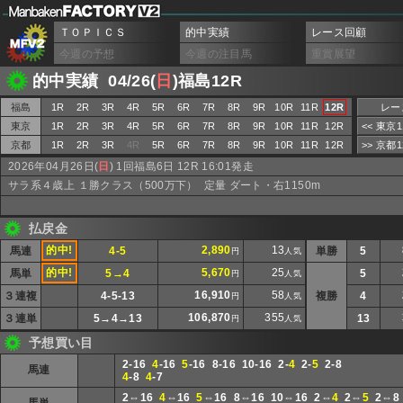
ＴＯＰＩＣＳ
的中実績
レース回顧
今週の予想
今週の注目馬
重賞展望
的中実績 04/26(
日
)福島12R
福島
1R
2R
3R
4R
5R
6R
7R
8R
9R
10R
11R
12R
レー
東京
1R
2R
3R
4R
5R
6R
7R
8R
9R
10R
11R
12R
<< 東京
京都
1R
2R
3R
4R
5R
6R
7R
8R
9R
10R
11R
12R
>> 京都
2026年04月26日(
日
) 1回福島6日 12R 16:01発走
サラ系４歳上 １勝クラス（500万下） 定量 ダート・右1150m
払戻金
的中!
2,890
13
馬連
4-5
単勝
5
円
人気
的中!
5,670
25
馬単
5→4
5
円
人気
16,910
58
３連複
4-5-13
複勝
4
円
人気
106,870
355
３連単
5→4→13
13
円
人気
予想買い目
2-16
4
-16
5
-16 8-16 10-16 2-
4
2-
5
2-8
馬連
4
-8
4
-7
2⇔16
4
⇔16
5
⇔16 8⇔16 10⇔16 2⇔
4
2⇔
5
2⇔