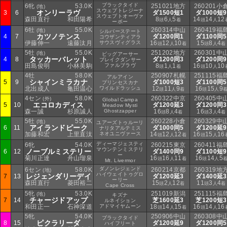
ブラックタイド
6牝
53.0K
251021地方
260201小
(地)
スウェプトレジーナ
オンリーラヴ
3
6
ダ1500短1
ダ1000短9
スウェプトオーヴァ
森田直行
和田陽希
8
6
5
14
14
12
頭
人
着
頭
人
ーボー
6牡
55.0K
260314中山
260419福
(地)
シルバーステート
カツノテンス
4
7
ダ1200同1
ダ1100同5
コウザンティアラ
伊藤伸一
遠藤汰月
サウスヴィグラス
16
12
10
15
8
4
頭
人
着
頭
人
着
5牡
55.0K
251202地方
260301中
(地)
ビッグアーサー
タッカーバレット
4
8
ダ1200同3
ダ1200同9
ブレイクダンサー
田島俊明
小林美駒
ファルブラヴ
8
1
1
16
10
10
頭
人
着
頭
人
4牡
58.0K
250907札幌
251115福
アルアイン
シャインミラカナ
5
9
ダ1000短3
ダ1100同5
プリンセスカナ
北出成人
亀田温心
ワイルドラッシュ
12
11
9
16
15
9
頭
人
着
頭
人
4セン
58.0K
260322中京
260405中
(外)
Global Campa
エコロカディス
5
10
ダ1200延3
ダ1200同3
Meadow Mysti
森一誠
杉原誠人
Ghostzapper
16
8
4
16
3
4
頭
人
着
頭
人
着
5牡
55.0K
260228小倉
260329中
(地)
ユアーズトゥルーリ
アイランドピーク
6
11
ダ1000同5
ダ1200延9
ナリタアルテミス
加藤和宏
上里直汰
ネオユニヴァース
14
12
12
16
15
16
頭
人
着
頭
人
ディーマジェスティ
6牝
54.0K
260215東京
260411福
マウンテンミステリ
ノーブルミステリー
6
12
ダ1400同9
ダ1100短9
ー
菊川正達
舟山瑠泉
16
16
11
16
14
5
頭
人
着
頭
人
Mt. Livermor
ダノンレジェンド
6セン
58.0K
260214京都
260319地
(地)
ハイウェイトゥグロ
レジェンダリーデイ
7
13
ダ1200延3
ダ1400延3
ーリー
森田直行
菱田裕二
15
2
12
11
3
4
頭
人
着
頭
人
着
Cape Cross
5牝
53.0K
251019新潟
251115福
(地)
キズナ
チャージドアップ
7
14
芝1600延3
芝1200短3
ルネイション
和田正一
石神深道
アドマイヤムーン
18
14
15
16
14
16
頭
人
着
頭
人
5牝
54.0K
250906中山
260308中
ブラックタイド
ピクラリーダ
8
15
ダ1200延9
ダ1200同5
ハイフリート