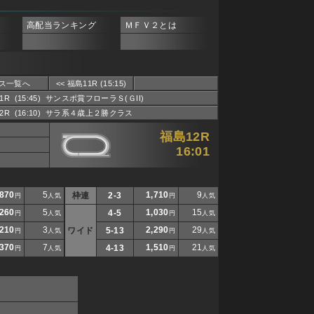
高配当ランキング
ＭＦＶ２とは
ス一覧へ
<< 福島11R (15:15)
11R (15:45) サンスポ賞フローラＳ(ＧII)
12R (16:10) サラ系４歳上２勝クラス
福島12R
16:01
870
5
1,710
9
枠連
2-3
円
人気
円
人気
260
5
1,030
15
4-5
円
人気
円
人気
210
3
2,290
29
ワイド
5-13
円
人気
円
人気
370
7
1,510
21
4-13
円
人気
円
人気
8