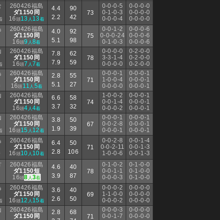
倉
260426福島
0-0-0-5
0-0-0-0
4.4
90
ダ1150同
0-1-0-3
0-0-0-0
73
2.2
42
16
13
13
0-0-0-4
0-0-0-0
着
頭
人
着
島
260426福島
0-0-1-2
0-0-0-6
4.0
92
ダ1150同
0-0-0-24
0-0-0-6
75
5.1
98
16
9
8
0-1-0-3
0-0-0-6
頭
人
着
山
260426福島
0-0-0-0
0-2-0-0
7.8
62
ダ1150同
3-3-1-4
0-2-0-0
78
7.9
59
16
7
7
0-0-0-0
0-2-0-0
着
頭
人
着
島
260426福島
0-0-0-1
0-0-0-1
2.8
55
ダ1150同
1-0-0-4
0-0-0-1
71
5.1
27
16
11
5
0-0-0-0
0-0-0-1
着
頭
人
着
山
260426福島
1-0-0-2
0-0-0-1
6.6
58
ダ1150同
0-0-1-4
0-0-0-1
74
3.7
32
16
4
4
0-0-0-2
0-0-0-1
頭
人
着
山
260426福島
0-0-0-1
0-0-0-1
3.8
50
ダ1150同
0-0-2-8
0-0-0-1
67
1.9
39
16
15
12
0-0-0-1
0-0-0-1
着
頭
人
着
島
260426福島
0-0-2-8
0-0-1-4
6.4
50
ダ1150同
0-0-2-11
0-0-1-3
71
2.8
106
16
10
10
1-0-0-6
0-0-1-3
着
頭
人
着
方
260426福島
0-1-0-2
0-1-0-0
4.6
40
ダ1150短
0-0-1-1
0-1-0-0
78
3.9
87
16
8
3
0-0-0-3
0-1-0-0
頭
人
着
島
260426福島
0-0-0-2
0-0-0-0
3.6
40
ダ1150同
1-1-0-0
0-0-0-0
69
2.6
50
16
12
15
0-0-0-2
0-0-0-0
着
頭
人
着
山
260426福島
0-0-0-3
0-0-0-0
2.8
68
ダ1150同
0-0-1-7
0-0-0-0
71