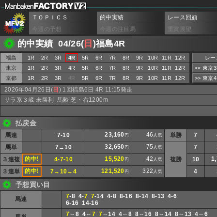
ＴＯＰＩＣＳ
的中実績
レース回顧
今週の予想
今週の注目馬
重賞展望
的中実績 04/26(
日
)福島4R
福島
1R
2R
3R
4R
5R
6R
7R
8R
9R
10R
11R
12R
レー
東京
1R
2R
3R
4R
5R
6R
7R
8R
9R
10R
11R
12R
<< 東京
京都
1R
2R
3R
4R
5R
6R
7R
8R
9R
10R
11R
12R
>> 東京
2026年04月26日(
日
) 1回福島6日 4R 11:15発走
サラ系３歳 未勝利 馬齢 芝・右1200m
払戻金
23,160
46
馬連
7-10
単勝
7
円
人気
32,650
75
馬単
7→10
7
円
人気
的中!
15,520
42
1
３連複
4-7-10
複勝
10
円
人気
的中!
121,520
322
３連単
7→10→4
4
円
人気
予想買い目
7
-8 4-
7
7
-14 4-8 8-16 8-14 8-13 4-6
馬連
6-16 14-16
7
⇔8 4⇔
7
7
⇔14 4⇔8 8⇔16 8⇔14 8⇔13 4⇔6