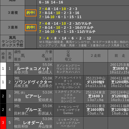
馬単
6⇔16 14⇔16
7
・
4
-8・14・
10
・2・3
３連複
的中!
7
・8-14・
10
・2・3・16
7
・14-
10
・6・1・15・11
7
・
4
-8・14・
10
・2・3のマルチ
３連単
的中!
7
・8-14・
10
・2・3・16のマルチ
7
・14-
10
・6・1・15・11のマルチ
萬馬
7
・
4
・ 8 ・ 14 ・ 6 ・ 2 ・ 12
ケンシロウの
ＭＳ理論の開発者、萬馬ケンシロウが、ＭＳデータ表を基に独自の
ボックス予想
ピックアップ。馬連・馬単・３連複・３連単のボックス馬券として
歳性
斤量
父
枠
馬
馬 名
母
２走前
前 走
番
番
厩舎
騎手
母父
3牝
55.0K
260125京
ダノンキングリー
ルーチェコメット
1
1
芝1600 9
ヴェリタスマリコ
長谷川浩
横山琉人
キングカメハメハ
18
12
15
頭
人
アメリカンペイトリ
3牝
55.0K
251213中山
260411福
オット
ソワンドヴィクター
1
2
ダ1200短9
芝1200同5
トーセンウィズダム
高橋文雅
丸田恭介
14
13
13
16
12
5
頭
人
着
頭
人
トーセンロレンス
ミスチヴィアスアレ
3牝
53.0K
251124東京
260124中
(B)
ックス
ビアーレ
2
3
芝1600 3
ダ1200短1
カレーニナ
林徹
鷲頭虎太
13
7
9
16
9
11
頭
人
着
頭
人
カンパニー
3牝
55.0K
251011東京
260411福
トーセンレーヴ
ブルーエ
2
4
芝1600同5
芝1200短3
トーセンロザリオ
田村康仁
杉原誠人
Galileo
10
6
7
16
6
2
頭
人
着
頭
人
着
3牝
53.0K
ミッキーアイル
レオダーム
3
5
レオコックブルー
牧田和弥
舟山瑠泉
ベーカバド