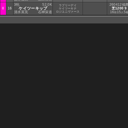
3牝
52.0K
260412福
ラブリーデイ
ケイツーキップ
8
16
芝1200 9
ケイツーキナ
清水英克
石神深道
ロジユニヴァース
16
15
5
頭
人