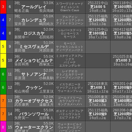
3牝
53.0K
251221中山
260118中
スワーヴリチャード
アールグレイ
3
6
芝1600 5
芝1600同5
オピュレンス
蛯名正義
長浜鴻緒
Giant's Caus
16
8
3
16
10
13
頭
人
着
頭
人
3牝
55.0K
251115福島
251124福
アルアイン
カレンデュラ
4
7
芝1200同1
芝1200同5
オフェーリアシチー
室井潔
嶋田純次
アドマイヤコジーン
16
1
3
16
1
4
頭
人
着
頭
人
着
3牝
52.0K
260125中山
260412福
シルバーステート
ロジスカヤ
4
8
芝1600延1
芝1200短5
ロジモーリス
新開幸一
石田拓郎
モーリス
16
7
10
16
8
3
頭
人
着
頭
人
着
3牝
51.0K
モーリス
ミセスヴェルデ
5
9
サクセスシルエット
栗田徹
河原田菜
ディープインパクト
ミスチヴィアスアレ
3牝
55.0K
251025京
ックス
メイショウピュルテ
5
10
ダ1400 3
パミーナ
笹田和秀
西塚洸二
16
3
16
頭
人
エスケンデレヤ
3牝
52.0K
レイデオロ
サトノアンナ
6
11
サトノエカテリーナ
萩原清
小林美駒
ディープインパクト
3牝
52.0K
251018東京
260201小
イスラボニータ
ウッケン
6
12
芝1400 1
芝1200短9
ヴァリアントレディ
松山将樹
上里直汰
ウォーエンブレム
18
11
12
18
17
12
頭
人
着
頭
人
3牝
52.0K
251005東京
251026新
ゴールドドリーム
カラーオブサクセス
7
13
芝1400延3
芝1400同3
カラフルワード
武市康男
遠藤汰月
キングカメハメハ
17
2
3
13
4
10
頭
人
着
頭
人
3牝
55.0K
251115福島
260208小
ポエティックフレア
バランソワール
7
14
芝1200短9
芝1200同9
パドゥヴァルス
矢野英一
吉田隼人
エピファネイア
16
5
2
17
3
7
頭
人
着
頭
人
着
3牝
55.0K
ウォータービルド
ウォーターエクラン
8
15
ウォーターエデン
藤野健太
菱田裕二
ハービンジャー