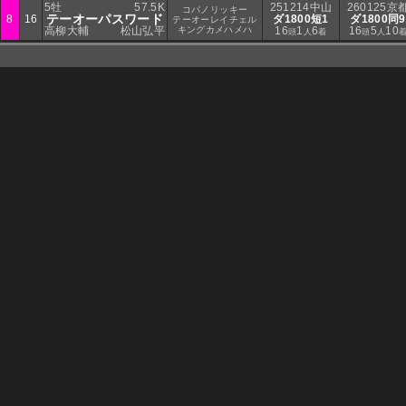
5牡
57.5K
251214中山
260125京
コパノリッキー
テーオーパスワード
8
16
ダ1800短1
ダ1800同9
テーオーレイチェル
高柳大輔
松山弘平
キングカメハメハ
16
1
6
16
5
10
頭
人
着
頭
人