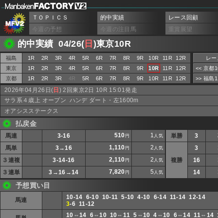
ＴＯＰＩＣＳ
的中実績
レース回顧
今週の予想
今週の注目馬
重賞展望
的中実績 04/26(
日
)東京10R
福島
1R
2R
3R
4R
5R
6R
7R
8R
9R
10R
11R
12R
レー
東京
1R
2R
3R
4R
5R
6R
7R
8R
9R
10R
11R
12R
<< 京都
京都
1R
2R
3R
4R
5R
6R
7R
8R
9R
10R
11R
12R
>> 福島
2026年04月26日(
日
) 2回東京2日 10R 15:01発走
サラ系４歳上 オープン ハンデ ダート・左1600m
オアシスステークス
払戻金
510
1
馬連
3-16
単勝
3
円
人気
1,110
2
馬単
3→16
3
円
人気
2,110
2
３連複
3-14-16
複勝
16
円
人気
7,820
5
３連単
3→16→14
14
円
人気
予想買い目
10-14 6-10 10-11 5-10 4-10 6-14 11-14 12-14
馬連
3
-6 11-12
10⇔14 6⇔10 10⇔11 5⇔10 4⇔10 6⇔14 11⇔14