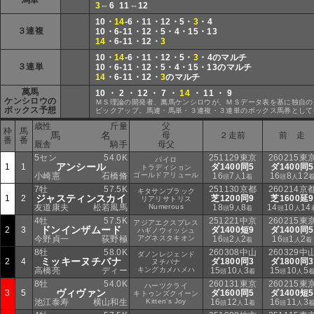
馬単
3
⇔6 11⇔12
10・
14
-6・11・12・5・
3
・4
３連複
10・6-11・12・5・4・15・13
14
・6-11・12・
3
10・
14
-6・11・12・5・
3
・4のマルチ
３連単
10・6-11・12・5・4・15・13のマルチ
14
・6-11・12・
3
のマルチ
萬馬
10 ・ 2 ・ 12 ・ 7 ・
14
・ 11 ・ 9
ケンシロウの
ＭＳ理論の開発者、萬馬ケンシロウが、ＭＳデータ表を基に独自の
ボックス予想
ピックアップ。馬連・馬単・３連複・３連単のボックス馬券として
歳性
斤量
父
枠
馬
馬 名
母
２走前
前 走
番
番
厩舎
騎手
母父
5セン
54.0K
251129東京
260215東
パイロ
アンシール
1
1
ダ1400同5
ダ1400同5
トラディション
小崎憲
石橋脩
ゴールドアリュール
16
7
1
16
8
12
頭
人
着
頭
人
7牡
57.5K
251130京都
260214京
キタサンブラック
ジャスティンスカイ
1
2
芝1200同9
芝1600延9
リアリサトリス
友道康夫
松若風馬
Numerous
18
9
8
14
10
14
頭
人
着
頭
人
4牡
57.5K
251221中京
260215東
アジアエクスプレス
ドンインザムード
2
3
ダ1400短9
ダ1400同5
ハギノウィッシュ
今野貞一
荻野極
アグネスタキオン
16
2
2
16
1
2
頭
人
着
頭
人
着
8牡
58.0K
260308中山
260329中
ダノンレジェンド
ミッキーヌチバナ
2
4
ダ1800同3
ダ1800同3
ヌチバナ
高橋亮
ディー
キングカメハメハ
15
10
3
15
10
5
頭
人
着
頭
人
8牡
54.0K
260131東京
260215東
ハーツクライ
ヴィヴァン
3
5
ダ1600同5
ダ1400短5
キトゥンズクイーン
池江泰寿
横山和生
Kitten's Joy
16
12
1
16
11
3
頭
人
着
頭
人