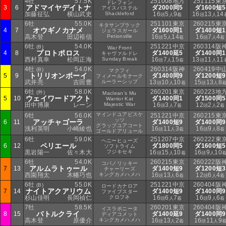
4牡
57.5K
251008地方
251115東
ドレフォン
アドマイヤデイトナ
3
6
ダ2000同5
ダ1600短5
アイスパステル
加藤征弘
横山武史
Shackleford
16
5
9
16
13
14
頭
人
着
頭
人
6牡
55.0K
251101東京
260215東
キタサンブラック
オウギノカナメ
4
7
ダ1600同1
ダ1400短1
ジェラスガール
高木登
田辺裕信
Petionville
16
5
14
16
7
4
頭
人
着
頭
人
着
6牡
54.0K
251221中京
260314阪
(B)
War Front
プロトポロス
4
8
ダ1400延5
ダ1400同1
キャヴァルドレ
西村真幸
松岡正海
Sunday Break
16
7
15
13
11
11
頭
人
着
頭
人
4牡
54.0K
260314阪神
260419中
(B)
マクフィ
トリリオンボーイ
5
9
ダ1400同9
ダ1200短9
フィメールモナーク
武井亮
吉田豊
ルーラーシップ
13
10
10
15
13
8
頭
人
着
頭
人
6牡
58.0K
260201東京
260223地
(外)
Maclean's Mu
ウェイワードアクト
5
10
ダ1400同1
ダ1500同5
Warrior Kat
田中博康
レーン
Majestic War
16
3
7
12
2
2
頭
人
着
頭
人
着
マインドユアビスケ
6牡
56.0K
251221中京
260215東
ッツ
アッチャゴーラ
6
11
ダ1400短9
ダ1400同9
グラッブユアコート
浅利英明
小崎綾也
16
11
3
16
9
8
頭
人
着
頭
人
着
ゴールドアリュール
6牡
59.0K
251207中京
260222東
ヘニーヒューズ
ペリエール
6
12
ダ1800同5
ダ1600短5
ソフトライム
黒岩陽一
佐々木大
フジキセキ
16
15
10
16
9
10
頭
人
着
頭
人
6牡
54.0K
260215東京
260222阪
コパノリッキー
アルムラトゥール
7
13
ダ1400短9
ダ1200短3
チャーリーズ
西園翔太
木幡巧也
キングカメハメハ
16
13
6
12
6
4
頭
人
着
頭
人
着
6牡
55.0K
251221中京
260404阪
(B)
ロードカナロア
ナイトアクアリウム
7
14
ダ1400短9
ダ1400同9
ファイブスター
杉山佳明
長岡禎仁
クロフネ
16
6
7
16
9
6
頭
人
着
頭
人
着
7牡
58.5K
260201東京
260404阪
イスラボニータ
バトルクライ
8
15
ダ1400延9
ダ1400同9
ディアコメット
高木登
原優介
キングカメハメハ
16
13
2
16
11
9
頭
人
着
頭
人