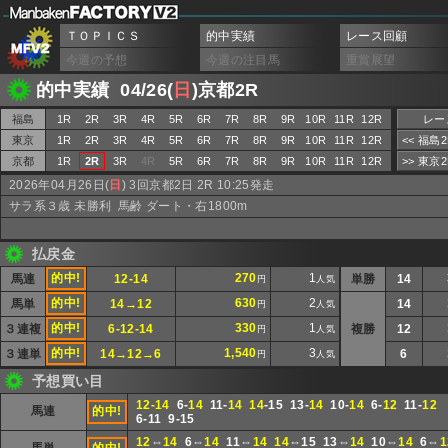
ＴＯＰＩＣＳ
的中実績
レース回顧
今週の予想
今週の注目馬
重賞展望
的中実績 04/26(
日
)京都2R
福島
1R
2R
3R
4R
5R
6R
7R
8R
9R
10R
11R
12R
レー
東京
1R
2R
3R
4R
5R
6R
7R
8R
9R
10R
11R
12R
<< 福島
京都
1R
2R
3R
4R
5R
6R
7R
8R
9R
10R
11R
12R
>> 東京
2026年04月26日(
日
) 3回京都2日 2R 10:25発走
サラ系３歳 未勝利 馬齢 ダート・右1800m
払戻金
的中!
270
1
馬連
12-14
単勝
14
円
人気
的中!
630
2
馬単
14→12
14
円
人気
的中!
330
1
３連複
6-12-14
複勝
12
円
人気
的中!
1,540
3
３連単
14→12→6
6
円
人気
予想買い目
12-14
6-
14
11-
14
14
-15 13-
14
10-
14
6-
12
11-
12
馬連
的中!
6-11 9-15
12
⇔
14
6⇔
14
11⇔
14
14
⇔15 13⇔
14
10⇔
14
6⇔
1