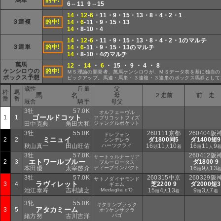
馬単
的中!
6⇔11 9⇔15
14
・
12
-
6
・11・9・15・13・8・4・2・1
３連複
的中!
14
・
6
-11・9・15・13
14
・8-10・4
14
・
12
-
6
・11・9・15・13・8・4・2・1のマルチ
３連単
的中!
14
・
6
-11・9・15・13のマルチ
14
・8-10・4のマルチ
萬馬
12
・
14
・
6
・ 15 ・ 9 ・ 4 ・ 8
ケンシロウの
的中!
ＭＳ理論の開発者、萬馬ケンシロウが、ＭＳデータ表を基に独自の
ボックス予想
ピックアップ。馬連・馬単・３連複・３連単のボックス馬券として
歳性
斤量
父
枠
馬
馬 名
母
２走前
前 走
番
番
厩舎
騎手
母父
3牡
57.0K
オルフェーヴル
ゴールドコット
1
1
アプリコットフィズ
田中克典
角田大和
ジャングルポケット
3牡
55.0K
260111京都
260404阪
ドレフォン
ミニュイ
2
2
ダ1800同5
ダ1400短9
シンデレラ
秋山真一
田山旺佑
ハーツクライ
16
11
10
16
11
9
頭
人
着
頭
人
3牡
57.0K
260412阪
サートゥルナーリア
エトワールブルー
2
3
ダ1800 9
ブルーロータス
本田優
太宰啓介
ディープインパクト
16
9
13
頭
人
3牡
57.0K
260315中京
260329阪
サトノダイヤモンド
ラヴィレット
3
4
芝2200 9
ダ2000短3
ギエム
池江泰寿
吉村誠之
Medaglia d'O
15
4
13
9
3
7
頭
人
着
頭
人
着
3牝
55.0K
キタサンブラック
アタカミーム
3
5
オウケンサクラ
緒方努
古川吉洋
バゴ