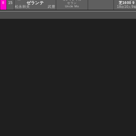
ゼランテ
8
15
芝1600 9
セラン
松永幹夫
武豊
Uncle Mo
18
10
9
頭
人