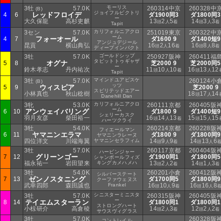
モーリス
3牡
57.0K
260314中京
260328中
(B)
ジョイフルビクトリ
レッドフロイデ
4
6
ダ1900同3
ダ1800同3
ー
大久保龍
高杉吏麒
13
2
5
14
3
3
頭
人
着
頭
人
着
Tapit
カリフォルニアクロ
3セン
57.0K
251019東京
260322中
ーム
フォーオール
4
7
ダ1600 9
ダ1400短9
アンジュデジール
昆貢
横山典弘
16
2
16
16
8
8
頭
人
着
頭
人
着
ディープインパクト
ゴールドシップ
3牡
57.0K
250927阪神
260411福
タピットトゥギャザ
オグナ
5
8
芝2000 9
芝2000同5
ー
鈴木孝志
丹内祐次
11
10
10
16
13
12
頭
人
着
頭
人
Tapit
マインドユアビスケ
3牡
57.0K
260124小
(B)
ッツ
ウィスピア
5
9
芝2000 9
スピリテッドエアー
小林真也
秋山稔樹
18
17
14
頭
人
Danehill Dan
カリフォルニアクロ
3牝
53.0K
260111京都
260405阪
ーム
アンウェイバリング
6
10
ダ1800 9
ダ1400短9
シェリーカスク
羽月友彦
柴田裕一
16
14
13
15
15
15
頭
人
着
頭
人
ハーツクライ
3牡
54.0K
260214京都
260228阪
フィエールマン
ヤマニンエラマ
6
11
ダ1800 9
ダ1800同9
ヤマニンラレーヌ
四位洋文
川端海翼
ヤマニンセラフィム
14
9
9
14
13
6
頭
人
着
頭
人
3牡
57.0K
260117京都
260404阪
ハービンジャー
グリーンゴー
7
12
ダ1900同1
ダ1800同5
シャンボールフィズ
福永祐一
岩田望来
キングカメハメハ
13
2
2
14
1
3
頭
人
着
頭
人
着
3牡
54.0K
260201小倉
260412阪
シルバーステート
ゼンノスタニング
7
13
ダ1700同5
ダ1800同9
クーファウェヌス
武幸四郎
森田誠也
Frankel
16
10
9
16
16
8
頭
人
着
頭
人
シニスターミニスタ
3牡
57.0K
260315阪神
260405阪
ー
テイエムスターラン
8
14
ダ1800同1
ダ1800同1
ストロングハート
小椋研介
高倉稜
14
2
3
12
2
2
頭
人
着
頭
人
着
サウスヴィグラス
3牡
57.0K
260328阪
コントレイル