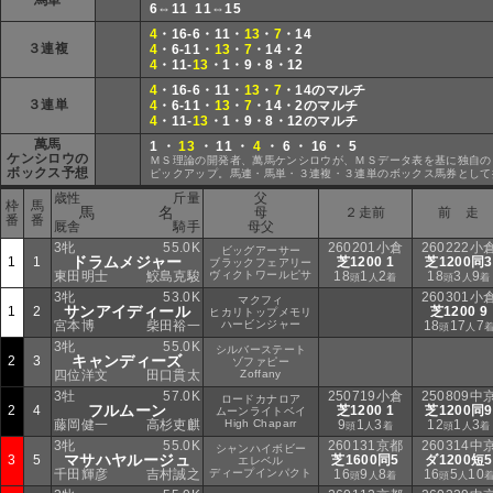
馬単
6⇔11 11⇔15
4
・16-6・11・
13
・
7
・14
３連複
4
・6-11・
13
・
7
・14・2
4
・11-
13
・1・9・8・12
4
・16-6・11・
13
・
7
・14のマルチ
３連単
4
・6-11・
13
・
7
・14・2のマルチ
4
・11-
13
・1・9・8・12のマルチ
萬馬
1 ・
13
・ 11 ・
4
・ 6 ・ 16 ・ 5
ケンシロウの
ＭＳ理論の開発者、萬馬ケンシロウが、ＭＳデータ表を基に独自の
ボックス予想
ピックアップ。馬連・馬単・３連複・３連単のボックス馬券として
歳性
斤量
父
枠
馬
馬 名
母
２走前
前 走
番
番
厩舎
騎手
母父
3牝
55.0K
260201小倉
260222小
ビッグアーサー
ドラムメジャー
1
1
芝1200 1
芝1200同3
ブラックフェアリー
東田明士
鮫島克駿
ヴィクトワールピサ
18
1
2
18
3
9
頭
人
着
頭
人
着
3牝
53.0K
260301小
マクフィ
サンアイディール
1
2
芝1200 9
ヒカリトップメモリ
宮本博
柴田裕一
ハービンジャー
18
17
7
頭
人
3牝
55.0K
シルバーステート
キャンディーズ
2
3
ゾファピー
四位洋文
田口貫太
Zoffany
3牡
57.0K
250719小倉
250809中
ロードカナロア
フルムーン
2
4
芝1200 1
芝1200同9
ムーンライトベイ
藤岡健一
高杉吏麒
High Chaparr
9
1
3
12
1
3
頭
人
着
頭
人
着
3牝
55.0K
260131京都
260314中
シャンハイボビー
マサハヤルージュ
3
5
芝1600同5
ダ1200短5
エレベル
千田輝彦
吉村誠之
ディープインパクト
16
9
8
16
5
10
頭
人
着
頭
人