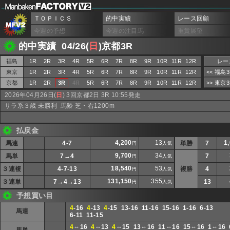
ＴＯＰＩＣＳ
的中実績
レース回顧
今週の予想
今週の注目馬
重賞展望
的中実績 04/26(
日
)京都3R
福島
1R
2R
3R
4R
5R
6R
7R
8R
9R
10R
11R
12R
レー
東京
1R
2R
3R
4R
5R
6R
7R
8R
9R
10R
11R
12R
<< 福島
京都
1R
2R
3R
4R
5R
6R
7R
8R
9R
10R
11R
12R
>> 東京
2026年04月26日(
日
) 3回京都2日 3R 10:55発走
サラ系３歳 未勝利 馬齢 芝・右1200m
払戻金
4,200
13
1
馬連
4-7
単勝
7
円
人気
9,700
34
馬単
7→4
7
円
人気
18,540
53
３連複
4-7-13
複勝
4
円
人気
131,150
355
３連単
7→4→13
13
円
人気
予想買い目
4
-16
4
-13
4
-15 13-16 11-16 15-16 1-16 6-13
馬連
6-11 11-15
4
⇔16
4
⇔13
4
⇔15 13⇔16 11⇔16 15⇔16 1⇔16