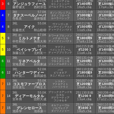
3牝
55.0K
260112京都
260329中
ミッキーアイル
アンジュラフィーユ
3
6
ダ1400同1
芝1200短1
セトノミッシー
藤野健太
西村淳也
ゴールドアリュール
16
5
6
17
4
3
頭
人
着
頭
人
着
3牡
57.0K
260221小倉
260308阪
ダノンプレミアム
タナスーペルノーバ
4
7
ダ1000短3
ダ1200延3
タナノフローラ
寺島良
坂井瑠星
ルーラーシップ
14
3
5
16
3
11
頭
人
着
頭
人
3牝
55.0K
260212地方
260228阪
ヴァンゴッホ
アイク
4
8
ダ1500同5
ダ1200短9
サンデーインアスク
佐藤悠太
秋山稔樹
ディープインパクト
11
5
8
16
13
15
頭
人
着
頭
人
3牡
57.0K
260214京都
260228阪
(B)
タワーオブロンドン
ミルトメテオ
5
9
芝1800同9
芝1800同1
メテオーリカ
中竹和也
角田大和
ディープインパクト
17
8
12
14
11
14
頭
人
着
頭
人
3牝
55.0K
260215京都
260228阪
マクフィ
ペイシャプレイ
5
10
ダ1200 1
ダ1400延5
ペイシャドリーム
加藤公太
北村友一
ディープブリランテ
11
6
2
16
10
13
頭
人
着
頭
人
3牝
55.0K
260131小倉
260221阪
イスラボニータ
リネアベルタ
6
11
芝1200同1
ダ1200同1
フサイチリニモ
宮地貴稔
岩田康誠
ジャングルポケット
18
2
6
16
3
9
頭
人
着
頭
人
着
3牝
52.0K
260110京都
260315阪
バゴ
ハンターワディー
6
12
ダ1800延9
芝2000延5
ビリオネア
野中賢二
森田誠也
タニノギムレット
16
8
16
16
15
14
頭
人
着
頭
人
3牝
55.0K
260207小倉
260228小
シスキン
コスモファーブロス
7
13
芝1200短3
芝1200同1
アクロアイト
吉田直弘
戸崎圭太
ハーツクライ
18
8
3
18
5
6
頭
人
着
頭
人
着
ブリックスアンドモ
3牝
55.0K
251130京都
260208小
ルタル
ディアーモルタル
7
14
芝1200 9
芝1200同9
デグラーティア
宮本博
団野大成
13
4
8
17
12
13
頭
人
着
頭
人
フジキセキ
3牝
55.0K
251220阪神
260110京
オルフェーヴル
グレンセロース
7
15
芝1600 3
芝1600同3
ソルヴェイグ
池添学
池添謙一
ダイワメジャー
18
5
5
18
9
10
頭
人
着
頭
人