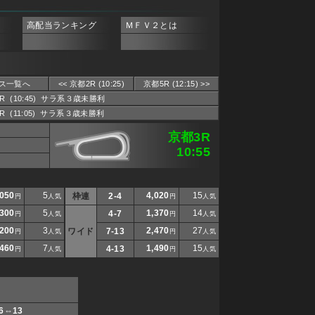
高配当ランキング
ＭＦＶ２とは
ス一覧へ
<< 京都2R (10:25)
京都5R (12:15) >>
3R (10:45) サラ系３歳未勝利
3R (11:05) サラ系３歳未勝利
京都3R
10:55
,050
5
4,020
15
枠連
2-4
円
人気
円
人気
300
5
1,370
14
4-7
円
人気
円
人気
200
3
2,470
27
ワイド
7-13
円
人気
円
人気
460
7
1,490
15
4-13
円
人気
円
人気
 6⇔13