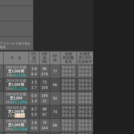
アプローチで有力馬を
推奨。
DC
GB
短縮
京都芝
EP
今 走
値
値
同距離
芝1200
値
CC
BB
延長
当該条件
倉
260426京都
0-0-0-0
0-0-0-0
3.9
96
芝1200同
0-0-0-1
0-1-0-1
77
6.4
279
18
4
12
0-0-0-0
0-0-0-0
頭
人
着
倉
260426京都
0-0-0-0
0-0-0-0
1.5
73
芝1200同
0-0-0-0
0-0-0-1
66
2.7
100
18
10
11
0-0-0-0
0-0-0-0
着
頭
人
着
260426京都
0-0-0-0
0-0-0-0
0.0
196
芝1200
0-0-0-0
0-0-0-0
52
1.4
22
18
12
14
0-0-0-0
0-0-0-0
頭
人
着
京
260426京都
0-0-0-0
0-0-0-0
9.7
98
芝1200同
0-0-1-0
0-0-2-0
74
5.5
67
18
3
2
0-0-0-0
0-0-0-0
頭
人
着
京
260426京都
0-0-0-2
0-0-0-3
1.8
70
芝1200同
0-0-0-1
0-0-0-0
68
0.0
144
18
13
13
0-0-0-1
0-0-0-0
着
頭
人
着