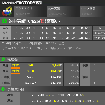
ＴＯＰＩＣＳ
的中実績
レース回顧
今週の予想
今週の注目馬
重賞展望
的中実績 04/26(
日
)京都6R
福島
1R
2R
3R
4R
5R
6R
7R
8R
9R
10R
11R
12R
レー
東京
1R
2R
3R
4R
5R
6R
7R
8R
9R
10R
11R
12R
<< 福島
京都
1R
2R
3R
4R
5R
6R
7R
8R
9R
10R
11R
12R
>> 東京
2026年04月26日(
日
) 3回京都2日 6R 12:45発走
サラ系３歳 １勝クラス（500万下） 馬齢 ダート・右1400m
払戻金
的中!
9,870
20
馬連
5-8
単勝
5
円
人気
的中!
18,580
42
馬単
5→8
5
円
人気
11,210
32
３連複
5-7-8
複勝
8
円
人気
94,750
226
３連単
5→8→7
7
円
人気
予想買い目
馬連
2-9 2-10 2-
5
2-6 9-10
8
-9
5
-10 3-
5
馬単
2⇔9 2⇔10 2⇔
5
2⇔6 9⇔10
8
⇔9
5
⇔10 3⇔
5