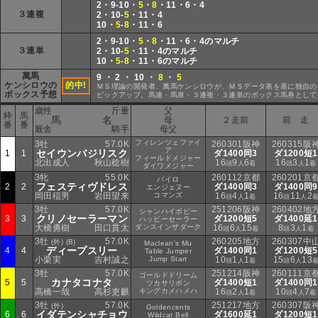
2・9-10・
5
・
8
・11・6・4
３連複
2・10-
5
・11・4
10・
5
-
8
・11・6
2・9-10・
5
・
8
・11・6・4のマルチ
３連単
2・10-
5
・11・4のマルチ
10・
5
-
8
・11・6のマルチ
萬馬
9 ・ 2 ・ 10 ・
8
・
5
ケンシロウの
的中!
ＭＳ理論の開発者、萬馬ケンシロウが、ＭＳデータ表を基に独自の
ボックス予想
ピックアップ。馬連・馬単・３連複・３連単のボックス馬券として
歳性
斤量
父
枠
馬
馬 名
母
２走前
前 走
番
番
厩舎
騎手
母父
フィレンツェファイ
3牡
57.0K
260301阪神
260315阪
ア
セイウンバジリスク
1
1
ダ1400同3
ダ1200短1
フィールドメジャー
北出成人
秋山稔樹
16
9
6
16
3
1
頭
人
着
頭
人
着
ダイワメジャー
3牝
55.0K
260112京都
260201京
パイロ
フェスティヴドレス
2
2
ダ1400同3
ダ1400同9
エンジェヌー
岡田稲男
岩田望来
コマンズ
16
4
1
16
11
2
頭
人
着
頭
人
3牡
57.0K
251206阪神
260402地
シャンハイボビー
クリノセーラーマン
3
3
ダ1200短5
ダ1400延1
ハッピーセーラー
大橋勇樹
田口貫太
ダンスインザダーク
16
6
15
8
3
1
頭
人
着
頭
人
着
3牡
57.0K
260205地方
260307中
(外) (B)
Maclean's Mu
ディープスリー
4
4
ダ1400同1
ダ1200短5
Table Jumper
小栗実
吉村誠之
Jump Start
10
1
1
15
6
13
頭
人
着
頭
人
3牡
57.0K
251214阪神
260111京
ゴールドドリーム
カナタコナタ
5
5
ダ1400短1
ダ1400同1
ツカサリボン
高橋一哉
高杉吏麒
キングカメハメハ
16
2
1
10
4
7
頭
人
着
頭
人
着
3牡
57.0K
251217地方
260307阪
(外)
Goldencents
イダテンシャチョウ
6
6
ダ1600延1
ダ1200短1
Wildcat Bell