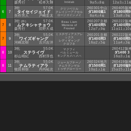
森秀行
松本大輝
Intidab
9
5
8
12
3
11
頭
人
着
頭
人
3牡
57.0K
260301中山
260405阪
クリソベリル
タイセイジェイド
6
7
ダ1800延1
ダ1800同9
クレイジーアクセル
矢作芳人
戸崎圭太
ロージズインメイ
8
4
4
13
8
9
頭
人
着
頭
人
着
3牡
57.0K
260207京都
260222阪
(外)
Beau Liam
ムテキシャチョウ
7
8
ダ1400同5
ダ1400同9
Mistress of
森秀行
団野大成
Frosted
12
7
9
11
11
10
頭
人
着
頭
人
ミスチヴィアスアレ
3牝
55.0K
260201京都
260222阪
ックス
ワイズギャング
7
9
ダ1400同3
ダ1400同5
レディギャング
河嶋宏樹
古川吉洋
16
2
5
11
4
3
頭
人
着
頭
人
着
クロフネ
3牝
55.0K
260412阪
マクフィ
ステライヴ
8
10
ダ1400 3
ベルミュール
杉山晴紀
西村淳也
キングカメハメハ
16
3
1
頭
人
着
3牝
55.0K
260324地方
260419阪
ジョーカプチーノ
ナムラティアラ
8
11
ダ1500同1
ダ1200短9
ナムラテンゲル
牧田和弥
丹内祐次
トゥザグローリー
10
1
1
15
15
11
頭
人
着
頭
人