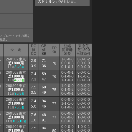
のドナルンバが狙い目。
アプローチで有力馬を
推奨。
DC
GB
短縮
東京芝
EP
今 走
値
値
同距離
芝1800
値
CC
BB
延長
当該条件
京
260502東京
1-0-0-0
0-0-0-2
2.9
71
芝1800延
0-0-0-3
0-0-0-0
78
3.9
36
11
8
9
0-1-0-1
0-0-0-0
着
頭
人
着
山
260502東京
0-0-0-1
0-0-0-1
7.4
59
芝1800短
0-1-0-0
1-1-0-1
76
7.3
47
11
4
3
1-1-0-1
0-0-0-0
頭
人
着
山
260502東京
1-0-0-0
0-0-0-2
7.5
68
芝1800延
0-1-0-2
0-0-0-1
75
3.5
49
11
9
8
0-0-0-1
0-0-0-1
頭
人
着
倉
260502東京
0-0-0-0
0-0-0-0
7.4
94
芝1800短
1-1-1-0
0-0-0-0
77
5.0
46
11
7
5
0-1-0-0
0-0-0-0
頭
人
着
島
260502東京
0-0-0-0
0-0-0-0
7.6
48
芝1800同
0-0-0-0
1-0-0-0
77
1.0
91
11
10
10
0-0-0-0
0-0-0-0
着
頭
人
着
京
260502東京
0-0-0-0
1-0-0-1
7.5
84
芝1800延
0-0-0-1
0-0-0-0
80