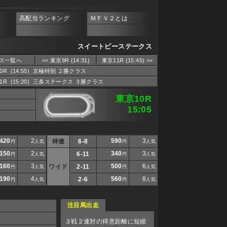
高配当ランキング
ＭＦＶ２とは
スイートピーステークス
ス一覧へ
<< 東京9R (14:31)
東京11R (15:45) >>
10R (14:55) 京極特別 ２勝クラス
11R (15:20) 三条ステークス ３勝クラス
東京10R
15:05
420
2
590
3
枠連
6-8
円
人気
円
人気
150
2
340
3
6-11
円
人気
円
人気
160
3
500
6
ワイド
2-11
円
人気
円
人気
190
4
560
8
2-6
円
人気
円
人気
注目馬出走
３戦２連対の得意距離に短縮