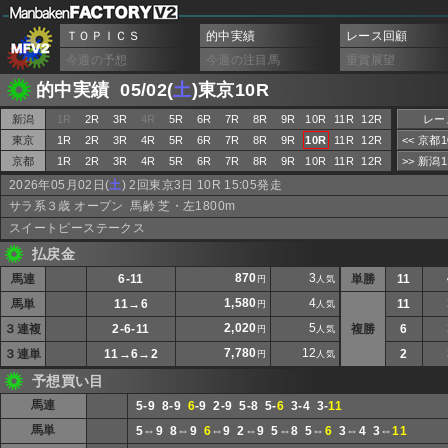
ＴＯＰＩＣＳ
的中実績
レース回顧
今週の予想
今週の注目馬
重賞展望
的中実績 05/02(
土
)東京10R
新潟
1R
2R
3R
4R
5R
6R
7R
8R
9R
10R
11R
12R
レー
東京
1R
2R
3R
4R
5R
6R
7R
8R
9R
10R
11R
12R
<< 京都
京都
1R
2R
3R
4R
5R
6R
7R
8R
9R
10R
11R
12R
>> 新潟
2026年05月02日(
土
) 2回東京3日 10R 15:05発走
サラ系３歳 オープン 馬齢 芝・左1800m
スイートピーステークス
払戻金
870
3
馬連
6-11
単勝
11
円
人気
1,580
4
馬単
11→6
11
円
人気
2,020
5
３連複
2-6-11
複勝
6
円
人気
7,780
12
３連単
11→6→2
2
円
人気
予想買い目
馬連
5-9 8-9
6
-9 2-9 5-8 5-
6
3-4 3-
11
馬単
5⇔9 8⇔9
6
⇔9 2⇔9 5⇔8 5⇔
6
3⇔4 3⇔
11