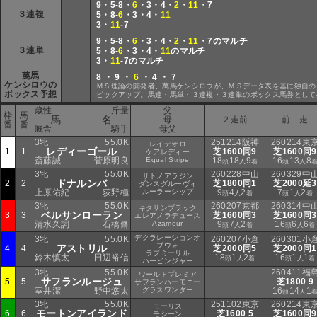
9・5-8・
6
・3・4・
2
・
11
・7
３連複
5・8-
6
・3・4・
11
3・
11
-7
9・5-8・
6
・3・4・
2
・
11
・7のマルチ
３連単
5・8-
6
・3・4・
11
のマルチ
3・
11
-7のマルチ
萬馬
8 ・ 9 ・
6
・ 4 ・ 7
ケンシロウの
ＭＳ理論の開発者、萬馬ケンシロウが、ＭＳデータ表を基に独自の
ボックス予想
ピックアップ。馬連・馬単・３連複・３連単のボックス馬券として
歳性
斤量
父
枠
馬
馬 名
母
２走前
前 走
番
番
厩舎
騎手
母父
3牝
55.0K
251214阪神
260214東
レイデオロ
レディーゴール
1
1
芝1600同9
芝1600同9
ケアレディー
斎藤誠
菅原明良
Equal Stripe
18
18
9
16
13
8
頭
人
着
頭
人
3牝
55.0K
260228中山
260329中
サトノアラジン
ドナルンバ
2
2
芝1800同1
芝2000延3
ダンスグルーヴィ
上原佑紀
荻野極
ルーラーシップ
9
4
2
7
1
2
頭
人
着
頭
人
着
3牝
55.0K
260207京都
260314中
キタサンブラック
ベルサンローラン
3
3
芝1600同3
芝1600同3
エレアノラデュース
清水久詞
石橋脩
Azamour
9
7
2
16
6
6
頭
人
着
頭
人
着
デクラレーションオ
3牝
55.0K
260207小倉
260301小
ブウォ
アストリル
4
4
芝2000同5
芝2000同1
ラブミーリル
鈴木慎太
田辺裕信
18
1
2
16
1
1
頭
人
着
頭
人
着
ハービンジャー
3牝
55.0K
260411福
ワールドプレミア
サフランルージュ
5
5
芝1800 9
サフランハーモニー
室井潔
野中悠太
グラスワンダー
16
14
1
頭
人
3牝
55.0K
251102東京
260214東
モーリス
モートンアイランド
6
6
芝1600 5
芝1600同9
モシーン