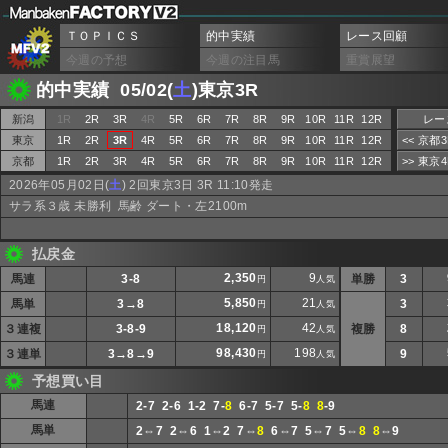
ＴＯＰＩＣＳ
的中実績
レース回顧
今週の予想
今週の注目馬
重賞展望
的中実績 05/02(
土
)東京3R
新潟
1R
2R
3R
4R
5R
6R
7R
8R
9R
10R
11R
12R
レー
東京
1R
2R
3R
4R
5R
6R
7R
8R
9R
10R
11R
12R
<< 京都
京都
1R
2R
3R
4R
5R
6R
7R
8R
9R
10R
11R
12R
>> 東京
2026年05月02日(
土
) 2回東京3日 3R 11:10発走
サラ系３歳 未勝利 馬齢 ダート・左2100m
払戻金
2,350
9
馬連
3-8
単勝
3
円
人気
5,850
21
馬単
3→8
3
円
人気
18,120
42
３連複
3-8-9
複勝
8
円
人気
98,430
198
３連単
3→8→9
9
円
人気
予想買い目
馬連
2-7 2-6 1-2 7-
8
6-7 5-7 5-
8
8
-9
馬単
2⇔7 2⇔6 1⇔2 7⇔
8
6⇔7 5⇔7 5⇔
8
8
⇔9