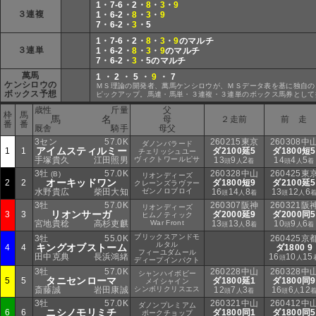
1・7-6・2・
8
・
3
・
9
３連複
1・6-2・
8
・
3
・
9
7・6-2・
3
・5
1・7-6・2・
8
・
3
・
9
のマルチ
３連単
1・6-2・
8
・
3
・
9
のマルチ
7・6-2・
3
・5のマルチ
萬馬
1 ・ 2 ・ 5 ・
9
・ 7
ケンシロウの
ＭＳ理論の開発者、萬馬ケンシロウが、ＭＳデータ表を基に独自の
ボックス予想
ピックアップ。馬連・馬単・３連複・３連単のボックス馬券として
歳性
斤量
父
枠
馬
馬 名
母
２走前
前 走
番
番
厩舎
騎手
母父
3セン
57.0K
260215東京
260308中
ダノンバラード
アイムスティルミー
1
1
ダ2100延5
ダ1800短5
チェリッシュユー
手塚貴久
江田照男
ヴィクトワールピサ
13
9
2
14
4
5
頭
人
着
頭
人
着
3牡
57.0K
260328中山
260425東
(B)
リオンディーズ
オーキッドワン
2
2
ダ1800短9
ダ2100延5
クレーンズラヴァー
水野貴広
柴田大知
ゼンノロブロイ
16
14
8
13
12
6
頭
人
着
頭
人
3牡
57.0K
260307阪神
260321阪
リオンディーズ
リオンサーガ
3
3
ダ2000延9
ダ2000同5
ヒムノティック
宮地貴稔
高杉吏麒
War Front
13
13
8
10
9
6
頭
人
着
頭
人
着
ブリックスアンドモ
3牡
55.0K
260425京
ルタル
キングオブストーム
4
4
ダ1800 9
フィーユダムール
田中克典
長浜鴻緒
16
10
15
頭
人
ディープインパクト
3牡
57.0K
260228中山
260328中
シャンハイボビー
タニセンローマ
5
5
ダ1800延1
ダ1800同9
メイシャイン
斎藤誠
岩田康誠
シンボリクリスエス
12
7
3
16
6
12
頭
人
着
頭
人
3牡
57.0K
260321中山
260412中
ダノンプレミアム
ニシノモリミチ
6
6
ダ1800同1
ダ1800同5
ポークチョップ