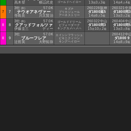
高木登
横山武史
ゴールドヘイロー
13
3
3
14
4
4
頭
人
着
頭
人
着
3牡
57.0K
260228阪神
260321中
(B)
キズナ
ナウオアネヴァー
7
7
ダ1800延5
ダ1800同3
プリカジュール
寺島良
川又賢治
アーネストリー
14
6
5
13
3
2
頭
人
着
頭
人
着
3牡
57.0K
260322中山
260404中
(B)
ゴールドドリーム
クアッドフォルツァ
8
8
ダ1800同3
ダ1800同5
ビフォーダーク
伊藤圭三
ディー
キングカメハメハ
15
10
2
13
3
8
頭
人
着
頭
人
着
3牡
57.0K
260412中
エイシンフラッシュ
ブルーフレア
8
9
ダ1800 9
ビキニクィーン
辻哲英
大野拓弥
キングヘイロー
14
8
9
頭
人
着