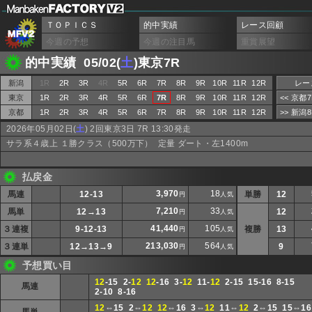
ＴＯＰＩＣＳ
的中実績
レース回顧
今週の予想
今週の注目馬
重賞展望
的中実績 05/02(
土
)東京7R
新潟
1R
2R
3R
4R
5R
6R
7R
8R
9R
10R
11R
12R
レー
東京
1R
2R
3R
4R
5R
6R
7R
8R
9R
10R
11R
12R
<< 京都
京都
1R
2R
3R
4R
5R
6R
7R
8R
9R
10R
11R
12R
>> 新潟
2026年05月02日(
土
) 2回東京3日 7R 13:30発走
サラ系４歳上 １勝クラス（500万下） 定量 ダート・左1400m
払戻金
3,970
18
馬連
12-13
単勝
12
円
人気
7,210
33
馬単
12→13
12
円
人気
41,440
105
３連複
9-12-13
複勝
13
円
人気
213,030
564
３連単
12→13→9
9
円
人気
予想買い目
12
-15 2-
12
12
-16 3-
12
11-
12
2-15 15-16 8-15
馬連
2-10 8-16
12
⇔15 2⇔
12
12
⇔16 3⇔
12
11⇔
12
2⇔15 15⇔1