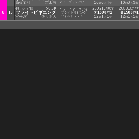
高橋文雅
吉田豊
ディープインパクト
16
6
4
16
3
3
頭
人
着
頭
人
着
4牡
58.0K
260211地方
260310地
(地) (B)
ニューイヤーズデイ
ブライトビギニング
8
16
ダ1500同1
ダ1500同1
ブライトリビング
室井潔
佐々木大
ワイルドラッシュ
12
1
1
12
1
1
頭
人
着
頭
人
着