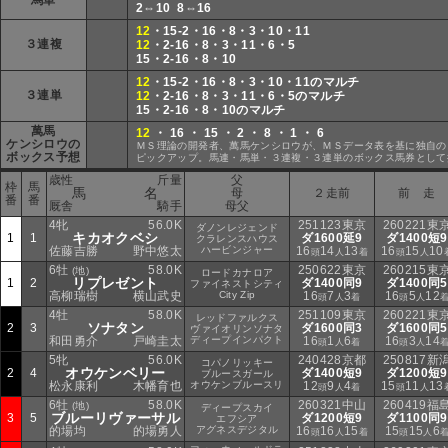
馬単
2⇔10 8⇔16
12
・15-2・16・8・3・10・11
３連複
12
・2-16・8・3・11・6・5
15・2-16・8・10
12
・15-2・16・8・3・10・11のマルチ
３連単
12
・2-16・8・3・11・6・5のマルチ
15・2-16・8・10のマルチ
萬馬
12
・ 16 ・ 15 ・ 2 ・ 8 ・ 1 ・ 6
ケンシロウの
ＭＳ理論の開発者、萬馬ケンシロウが、ＭＳデータ表を基に独自の
ボックス予想
ピックアップ。馬連・馬単・３連複・３連単のボックス馬券として
歳性
斤量
父
枠
馬
馬 名
母
２走前
前 走
番
番
厩舎
騎手
母父
4牝
56.0K
251123東京
260221東
ダノンレジェンド
キカオクベシ
1
1
ダ1600延9
ダ1400短9
クラレンスハウス
佐藤吉勝
野中悠太
ハービンジャー
16
14
13
16
15
10
頭
人
着
頭
人
6牡
58.0K
250622東京
260215東
(地)
ロードカナロア
リプレゼント
1
2
ダ1400同9
ダ1400同5
ファイネストシティ
高柳瑞樹
横山武史
City Zip
16
7
3
16
5
12
頭
人
着
頭
人
4牡
58.0K
251109東京
260221東
レッドファルクス
ソナタン
2
3
ダ1600同3
ダ1600同5
ヴァイオリンソナタ
和田勇介
戸崎圭太
ディープインパクト
16
1
6
16
3
14
頭
人
着
頭
人
5牝
56.0K
240428京都
250817新
コパノリッキー
オウケンベリー
2
4
ダ1400短9
ダ1200短9
ブルースガール
松永康利
木幡育也
オウケンブルースリ
12
9
4
15
11
13
頭
人
着
頭
人
6牡
58.0K
260321中山
260419福
(地)
ディープスカイ
ブルーリヴァーサル
3
5
ダ1200短9
ダ1100同9
エフシア
的場均
的場勇人
アグネスデジタル
16
16
15
15
15
6
頭
人
着
頭
人