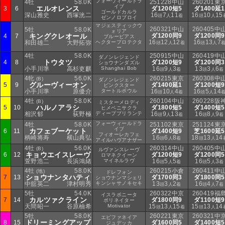
フォーウィールドラ
4牡
58.0K
251228中山
260201東
イブ
エルオレンス
3
6
ダ1200短5
ダ1400延1
ゴールドカルラ
深山雅史
西塚洸二
16
7
11
16
10
15
頭
人
着
頭
人
ゼンノロブロイ
マジェスティックウ
260321中山
260405中
5牡
58.0K
ォリア
キングクレオール
ダ1200同9
ダ1200同9
4
7
ブルーピアス
16
12
12
16
13
7
和田雄二
大野拓弥
ヘクタープロテクタ
頭
人
着
頭
人
ー
4牡
58.0K
250915中山
260419中
ダノンレジェンド
トウタツ
4
8
ダ1200短9
ダ1200同3
ショウナンダズル
小手川準
高杉吏麒
Shanghai Bob
16
9
3
13
3
6
頭
人
着
頭
人
着
4牝
56.0K
260215東京
260308中
(B)
ダノンレジェンド
グルーヴィーオン
5
9
ダ1400延1
ダ1200短9
ピンクスター
小手川準
原優介
タートルボウル
16
10
4
16
5
14
頭
人
着
頭
人
4牡
58.0K
260104中山
260228阪
(B)
ミスターメロディ
ハルノアラシ
5
10
ダ1800短5
ダ1400短5
ヒメベニサクラ
相沢郁
荻野極
ディープブリランテ
16
9
13
16
8
9
頭
人
着
頭
人
着
フォーウィールドラ
4牡
58.0K
251102東京
251124東
イブ
カフェブーケット
6
11
ダ1400短9
芝1600延5
フィオーレカフェ
柄崎将寿
横山典弘
16
6
8
18
13
14
頭
人
着
頭
人
アイルハヴアナザー
4牡
56.0K
260314中山
260405中
(B)
ルヴァンスレーヴ
キョウエイスレーヴ
6
12
ダ1200短9
ダ1200同5
ロマネクイーン
萱野浩二
長浜鴻緒
マイネルラヴ
16
5
5
16
5
3
頭
人
着
頭
人
着
4牡
58.0K
260215小倉
260411中
(地)
ドレフォン
ショウナンタハティ
7
13
ダ1700同3
ダ1800同5
ショウナンマシェリ
中舘英二
津村明秀
キンシャサノキセキ
13
3
2
16
4
7
頭
人
着
頭
人
着
5牡
54.0K
260322中京
260419福
イスラボニータ
カルツァクライン
7
14
ダ1800同9
ダ1100短9
ポリネイター
天間昭一
谷原柚希
Motivator
15
13
15
15
13
14
頭
人
着
頭
人
5牡
58.0K
260221東京
260321中
エピファネイア
ドリーミングアップ
8
15
ダ1600同5
ダ1400短5
ジュデッカ