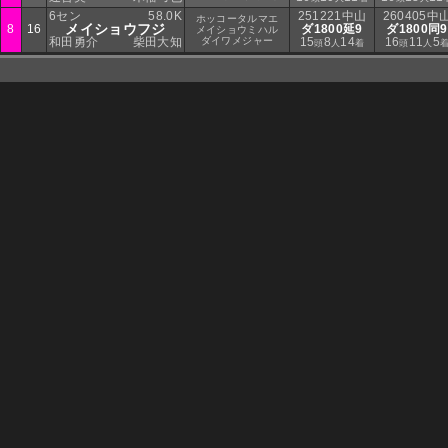
6セン
58.0K
251221中山
260405中
ホッコータルマエ
メイショウフジ
8
16
ダ1800延9
ダ1800同9
メイショウミハル
和田勇介
柴田大知
ダイワメジャー
15
8
14
16
11
5
頭
人
着
頭
人