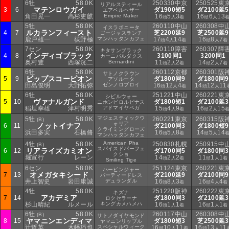
6牡
58.0K
250330中京
250525東
リアルスティール
マテンロウガイ
3
6
ダ1900短5
ダ2100延5
エアベルヘザー
角田晃一
高杉吏麒
Empire Maker
16
5
3
16
6
13
頭
人
着
頭
人
5牡
58.0K
260110中山
260308中
イスラボニータ
ルカランフィースト
4
7
芝2200延9
芝2500延9
ゴージャスランチ
鹿戸雄一
荻野極
マンハッタンカフェ
17
4
14
16
8
7
頭
人
着
頭
人
着
7セン
58.0K
260110障害
260307障
キタサンブラック
インディゴブラック
4
8
3100同1
3200同1
カーニバルダクス
奥村豊
西塚洸二
Bernardini
11
2
2
14
2
7
頭
人
着
頭
人
着
6牡
58.0K
260112京都
260301阪
サトノクラウン
ビップスコーピオン
5
9
ダ1800同9
ダ1800同9
アソルータ
田島俊明
大野拓弥
ゼンノロブロイ
16
12
4
14
12
11
頭
人
着
頭
人
6牡
58.0K
251221中山
260221東
シビルウォー
ヴァナルガンド
5
10
ダ1800短1
ダ2100延3
ニホンピロルピナス
稲垣幸雄
津村明秀
アドマイヤベガ
15
4
9
16
2
15
頭
人
着
頭
人
マジェスティックウ
5牡
58.0K
260221東京
260315阪
(B)
ォリア
ノットイナフ
6
11
ダ2100同3
ダ1800短9
クライミングローズ
浜田多実
石橋脩
16
5
8
14
5
14
頭
人
着
頭
人
マンハッタンカフェ
American Pha
4牡
58.0K
250830札幌
250915中
(B)
スパイスドパーフェ
リアライズカミオン
6
12
ダ1700同5
ダ1800同3
クショ
堀宣行
レーン
14
2
2
11
1
1
頭
人
着
頭
人
着
Smiling Tige
6セン
58.0K
251124東京
260221東
ハービンジャー
オメガタキシード
7
13
ダ2100延9
ダ2100同9
パーティードレス
井上智史
岩田康誠
デュランダル
16
8
3
16
4
4
頭
人
着
頭
人
着
4牡
58.0K
251220阪神
260222東
キズナ
アカデミア
7
14
ダ1800同3
ダ2100延3
ロクセラーナ
杉山晴紀
ルメール
キングカメハメハ
16
1
1
16
1
1
頭
人
着
頭
人
着
6牡
58.0K
260117中山
260308中
(B)
サトノダイヤモンド
ヤマニンエンディマ
8
15
ダ1800短3
芝2500延3
ヤマニンリップル
辻哲英
木幡巧也
スペシャルウィーク
16
10
11
16
13
11
頭
人
着
頭
人