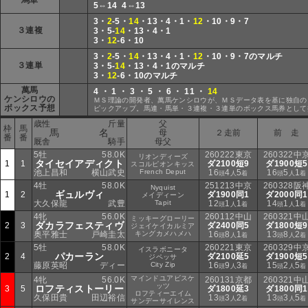
馬単
5⇔14 4⇔13
3・
2
-5・
14
・13・4・1・
12
・10・9・7
３連複
3・5-
14
・13・4・1
3・
12
-6・10
3・
2
-5・
14
・13・4・1・
12
・10・9・7のマルチ
３連単
3・5-
14
・13・4・1のマルチ
3・
12
-6・10のマルチ
萬馬
4 ・ 1 ・ 3 ・ 5 ・ 6 ・ 11 ・
14
ケンシロウの
ＭＳ理論の開発者、萬馬ケンシロウが、ＭＳデータ表を基に独自の
ボックス予想
ピックアップ。馬連・馬単・３連複・３連単のボックス馬券として
歳性
斤量
父
枠
馬
馬 名
母
２走前
前 走
番
番
厩舎
騎手
母父
5牡
58.0K
260222東京
260322中
リオンディーズ
タイセイアディクト
1
1
ダ2100短9
ダ1900短5
スコルピオンキッス
池上昌和
横山武史
French Deput
16
4
5
16
5
1
頭
人
着
頭
人
着
4牡
58.0K
251213中京
260328阪
Nyquist
ギュルヴィ
1
2
ダ1900同1
ダ2000同1
メイディーン
大久保龍
武豊
Tapit
12
1
1
14
1
1
頭
人
着
頭
人
着
4牝
56.0K
260112中山
260321中
ミッキーグローリー
ダカラフェスティヴ
2
3
ダ2400同5
ダ1800短9
ジェイケイカルミア
奥平雅士
戸崎圭太
キングカメハメハ
16
8
1
13
8
2
頭
人
着
頭
人
着
5牡
58.0K
260221東京
260329中
イスラボニータ
パカーラン
2
4
ダ2100延5
ダ1900短5
ジペッサ
藤原英昭
ディー
City Zip
16
9
3
15
2
5
頭
人
着
頭
人
着
マインドユアビスケ
4牝
56.0K
260131京都
260321中
ッツ
ロフティストーリー
3
5
ダ1800延3
ダ1800同1
ロフティーエイム
久保田貴
田辺裕信
13
3
2
13
3
5
頭
人
着
頭
人
着
サンデーサイレンス