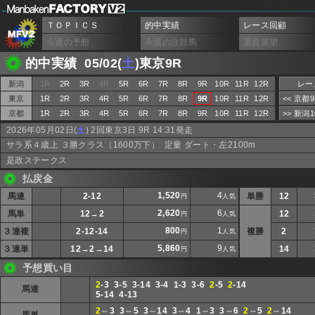
ＴＯＰＩＣＳ
的中実績
レース回顧
今週の予想
今週の注目馬
重賞展望
的中実績 05/02(
土
)東京9R
新潟
1R
2R
3R
4R
5R
6R
7R
8R
9R
10R
11R
12R
レー
東京
1R
2R
3R
4R
5R
6R
7R
8R
9R
10R
11R
12R
<< 京都
京都
1R
2R
3R
4R
5R
6R
7R
8R
9R
10R
11R
12R
>> 新潟
2026年05月02日(
土
) 2回東京3日 9R 14:31発走
サラ系４歳上 ３勝クラス（1600万下） 定量 ダート・左2100m
是政ステークス
払戻金
1,520
4
馬連
2-12
単勝
12
円
人気
2,620
6
馬単
12→2
12
円
人気
800
1
３連複
2-12-14
複勝
2
円
人気
5,860
9
３連単
12→2→14
14
円
人気
予想買い目
2
-3 3-5 3-14 3-4 1-3 3-6
2
-5
2
-14
馬連
5-14 4-13
2
⇔3 3⇔5 3⇔14 3⇔4 1⇔3 3⇔6
2
⇔5
2
⇔14