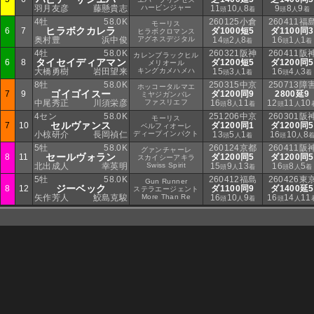
羽月友彦
藤懸貴志
ハービンジャー
11
10
8
9
8
9
頭
人
着
頭
人
着
4牡
58.0K
260125小倉
260411福
モーリス
ヒラボクカレラ
6
7
ダ1000短5
ダ1100同3
ヒラボクロマンス
奥村豊
浜中俊
アグネスデジタル
14
2
8
16
1
1
頭
人
着
頭
人
着
4牡
58.0K
260321阪神
260411阪
カレンブラックヒル
タイセイディアマン
6
8
ダ1200短5
ダ1200同5
メリオール
大橋勇樹
岩田望来
キングカメハメハ
15
3
1
16
4
3
頭
人
着
頭
人
着
8牡
58.0K
250315中京
250713障
ホッコータルマエ
ゴイゴイスー
7
9
ダ1200同9
2800延9
ミヤジガンバレ
中尾秀正
川須栄彦
ファスリエフ
16
8
11
12
11
10
頭
人
着
頭
人
4セン
58.0K
251206中京
260301阪
モーリス
セルヴァンス
7
10
ダ1200同1
ダ1200同5
ベルフィオーレ
小椋研介
長岡禎仁
ディープインパクト
13
5
1
16
10
8
頭
人
着
頭
人
5牡
58.0K
260124京都
260411阪
グァンチャーレ
セールヴォラン
8
11
ダ1200同5
ダ1200同5
スカイシーアキラ
北出成人
幸英明
Swiss Spirit
15
9
13
16
8
5
頭
人
着
頭
人
着
5牡
58.0K
260412福島
260426東
Gun Runner
ジーベック
8
12
ダ1100同9
ダ1400延5
ステラエージェント
矢作芳人
鮫島克駿
More Than Re
16
10
9
16
14
11
頭
人
着
頭
人