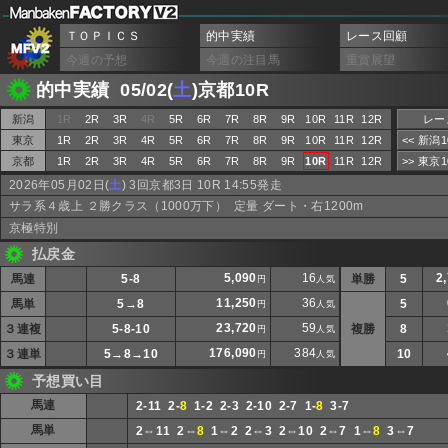
ＴＯＰＩＣＳ
的中実績
レース回顧
今週の予想
今週の注目馬
重賞展望
的中実績 05/02(
土
)京都10R
新潟
1R
2R
3R
4R
5R
6R
7R
8R
9R
10R
11R
12R
レー
東京
1R
2R
3R
4R
5R
6R
7R
8R
9R
10R
11R
12R
<< 新潟
京都
1R
2R
3R
4R
5R
6R
7R
8R
9R
10R
11R
12R
>> 東京
2026年05月02日(
土
) 3回京都3日 10R 14:55発走
サラ系４歳上 ２勝クラス（1000万下） 定量 ダート・右1200m
京極特別
払戻金
5,090
16
2
馬連
5-8
単勝
5
円
人気
11,250
36
馬単
5→8
5
円
人気
23,720
59
３連複
5-8-10
複勝
8
円
人気
176,090
384
３連単
5→8→10
10
円
人気
予想買い目
馬連
2-11 2-
8
1-2 2-3 2-10 2-7 1-
8
3-7
馬単
2⇔11 2⇔
8
1⇔2 2⇔3 2⇔10 2⇔7 1⇔
8
3⇔7