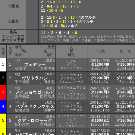
2・11-
8
・1・3・
10
・4
３連複
2・
8
-1・3・
10
・7・
5
11・
10
-4・
5
2・11-
8
・1・3・
10
・4のマルチ
３連単
2・
8
-1・3・
10
・7・
5
のマルチ
11・
10
-4・
5
のマルチ
萬馬
11 ・ 2 ・ 9 ・ 4 ・
8
ケンシロウの
ＭＳ理論の開発者、萬馬ケンシロウが、ＭＳデータ表を基に独自の
ボックス予想
ピックアップ。馬連・馬単・３連複・３連単のボックス馬券として
歳性
斤量
父
枠
馬
馬 名
母
２走前
前 走
番
番
厩舎
騎手
母父
4牡
58.0K
260124京都
260210東
ナダル
フェデラー
1
1
ダ1200同9
ダ1300同9
グアン
石橋守
太宰啓介
オルフェーヴル
15
3
3
16
4
6
頭
人
着
頭
人
着
4牡
58.0K
260124京都
260210京
ロードカナロア
ヴリトラハン
2
2
ダ1200同9
ダ1200同3
クラリスピンク
千田輝彦
川田将雅
ネオユニヴァース
15
1
2
15
1
4
頭
人
着
頭
人
着
カリフォルニアクロ
4牡
58.0K
260404阪神
260418阪
ーム
メイショウゴールド
3
3
ダ1200同3
ダ1400延3
メイショウグロッケ
荒川義之
団野大成
16
3
1
14
9
4
頭
人
着
頭
人
着
メイショウサムソン
4牝
56.0K
260105京都
260215小
(B)
コパノリッキー
ペプチドクレマチス
4
4
ダ1200同5
芝1200同9
ペプチドプラム
畑端省吾
酒井学
ロードカナロア
15
9
14
18
11
18
頭
人
着
頭
人
マジェスティックウ
5牡
58.0K
251115東京
260412阪
(B)
ォリア
クアトロジャック
5
5
ダ1600延1
ダ1800延9
ハマナス
庄野靖志
吉村誠之
16
5
16
11
10
10
頭
人
着
頭
人
キングカメハメハ
5牡
58.0K
260328阪神
260418阪
リオンディーズ
ハピアーザンエバー
5
6
芝1400延5
芝1400同5
エバープリンセス