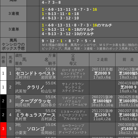
馬単
4⇔7 3⇔8
1
・4-9・13・11・8・7・3・
16
３連複
1
・9-13・11・
6
・18
4・9-13・3・12・10
1
・4-9・13・11・8・7・3・
16
のマルチ
３連単
1
・9-13・11・
6
・18のマルチ
4・9-13・3・12・10のマルチ
萬馬
9 ・ 12 ・
1
・ 8 ・ 7 ・ 5 ・ 4
ケンシロウの
ＭＳ理論の開発者、萬馬ケンシロウが、ＭＳデータ表を基に独自の
ボックス予想
ピックアップ。馬連・馬単・３連複・３連単のボックス馬券として
歳性
斤量
父
枠
馬
馬 名
母
２走前
前 走
番
番
厩舎
騎手
母父
3牝
55.0K
260118京都
260412阪
ロードカナロア
セコンドトゥベスト
1
1
芝2000 9
芝1600短5
セコンドピアット
上村洋行
岩田望来
ハーツクライ
17
3
6
18
3
2
頭
人
着
頭
人
着
3牝
55.0K
260419福
サトノクラウン
クラリノ
1
2
芝2000 9
サンティエ
武英智
松山弘平
ステイゴールド
16
9
7
頭
人
着
3牝
55.0K
260221阪神
260425京
リオンディーズ
クープグラッセ
2
3
芝1600短9
芝1600同5
パフェムリ
岡田稲男
国分恭介
ヴィクトワールピサ
18
16
10
16
8
12
頭
人
着
頭
人
3牝
55.0K
251221阪神
260207京
ミスターメロディ
ミラキュラスアース
2
4
芝1200 5
芝1600延3
スピークソフトリー
奥村豊
吉村誠之
アルカセット
11
4
2
14
3
4
頭
人
着
頭
人
着
3牝
55.0K
260308阪
ルーラーシップ
ソロンゴ
3
5
ダ1400 9
モハンマディ
小栗実
長岡禎仁
ディープインパクト
16
12
8
頭
人