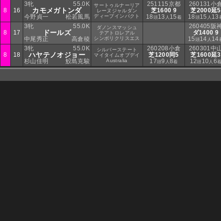
3牝
55.0K
251115京都
260131小
サートゥルナーリア
カモメガトンダ
8
16
芝1600 9
芝2000延5
レーヌジャルダン
今野貞一
松若風馬
ディープインパクト
18
13
15
18
15
13
頭
人
着
頭
人
3牝
55.0K
260405阪
ダノンスマッシュ
ドールズ
8
17
ダ1400 9
テアトロレアル
中尾秀正
高倉稜
シンボリクリスエス
15
14
14
頭
人
3牝
55.0K
260208小倉
260301中
シルバーステート
ハヤテノオジョー
8
18
芝1200同5
芝1600延3
マイタイムオブデイ
杉山佳明
鮫島克駿
Australia
17
9
8
12
10
6
頭
人
着
頭
人