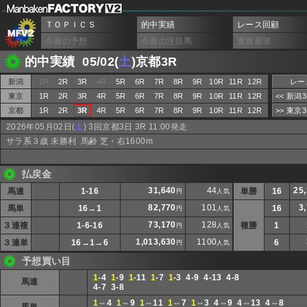
ＴＯＰＩＣＳ
的中実績
レース回顧
今週の予想
今週の注目馬
重賞展望
的中実績 05/02(
土
)京都3R
新潟
1R
2R
3R
4R
5R
6R
7R
8R
9R
10R
11R
12R
レー
東京
1R
2R
3R
4R
5R
6R
7R
8R
9R
10R
11R
12R
<< 新潟
京都
1R
2R
3R
4R
5R
6R
7R
8R
9R
10R
11R
12R
>> 東京
2026年05月02日(
土
) 3回京都3日 3R 11:00発走
サラ系３歳 未勝利 馬齢 芝・右1600m
払戻金
31,640
44
25
馬連
1-16
単勝
16
円
人気
82,770
101
3
馬単
16→1
16
円
人気
73,170
128
３連複
1-6-16
複勝
1
円
人気
1,013,630
1100
３連単
16→1→6
6
円
人気
予想買い目
1
-4
1
-9
1
-11
1
-7
1
-3 4-9 4-13 4-8
馬連
4-7 3-8
1
⇔4
1
⇔9
1
⇔11
1
⇔7
1
⇔3 4⇔9 4⇔13 4⇔8