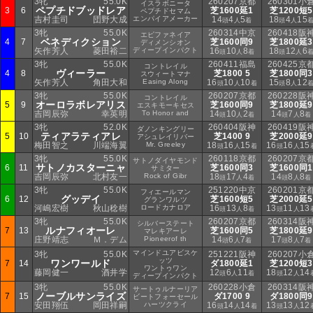
3牝
55.0K
260207京都
260301小
イスラボニータ
ペプチドブッドレア
3
6
芝1600延1
芝1200短5
ペプチドセマム
吉村圭司
団野大成
エンパイアメーカー
14
4
5
18
4
15
頭
人
着
頭
人
3牝
55.0K
260314中京
260418阪
エピファネイア
ベネディクション
4
7
芝1600同9
芝1800延3
ディメンシオン
矢作芳人
菱田裕二
ディープインパクト
16
10
8
18
12
6
頭
人
着
頭
人
3牝
55.0K
260411福島
260425京
コントレイル
ヴィーラー
4
8
芝1800 5
芝1800同3
スウィートマナ
矢作芳人
角田大和
Easing Along
16
10
10
15
8
12
頭
人
着
頭
人
3牝
55.0K
260207京都
260228阪
コントレイル
オーロラボレアリス
5
9
芝1600同9
芝1800延9
エスキモーキセス
吉岡辰弥
幸英明
To Honor and
14
10
2
14
7
8
頭
人
着
頭
人
着
3牝
52.0K
260404阪神
260419阪
ダノンキングリー
ティアラティアレ
5
10
芝1400 9
芝2000延9
アシュレイリバー
梅田智之
川端海翼
Mr. Greeley
18
16
15
16
16
15
頭
人
着
頭
人
3牝
55.0K
260118京都
260207京
サトノダイヤモンド
サトノカスターニャ
6
11
芝1600同3
芝1600同1
サミター
吉岡辰弥
北村友一
Rock of Gibr
18
17
4
14
8
8
頭
人
着
頭
人
着
3牝
55.0K
251220中京
260201京
フィエールマン
グッデイ
6
12
芝1600短5
芝2000延5
グランワルツ
河嶋宏樹
秋山稔樹
ロードカナロア
16
13
8
13
11
13
頭
人
着
頭
人
3牝
55.0K
260207京都
260314阪
シルバーステート
ルナフィオーレ
7
13
芝1600同5
芝1800延9
マレキアーレ
庄野靖志
Ｍ．デム
Pioneerof th
14
6
7
17
8
7
頭
人
着
頭
人
着
マインドユアビスケ
3牝
55.0K
251221阪神
260207小
ッツ
ワンワールド
7
14
ダ1800延1
芝1200短3
ワントゥワン
藤岡健一
酒井学
12
6
11
18
12
14
頭
人
着
頭
人
ディープインパクト
3牝
55.0K
260228小倉
260314阪
サートゥルナーリア
ノーブルサンライズ
7
15
ダ1700 9
ダ1800同9
ビートフォーセール
安田翔伍
岡田祥嗣
ハーツクライ
16
14
14
13
13
12
頭
人
着
頭
人