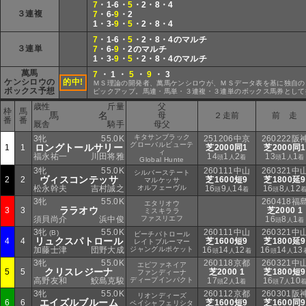
7
・1-6・
5
・2・8・4
３連複
7
・6-
9
・2
1・3-
9
・
5
・2・8・4
7
・1-6・
5
・2・8・4のマルチ
３連単
7
・6-
9
・2のマルチ
1・3-
9
・
5
・2・8・4のマルチ
萬馬
7
・ 1 ・
5
・
9
・ 3
ケンシロウの
的中!
ＭＳ理論の開発者、萬馬ケンシロウが、ＭＳデータ表を基に独自の
ボックス予想
ピックアップ。馬連・馬単・３連複・３連単のボックス馬券として
歳性
斤量
父
枠
馬
馬 名
母
２走前
前 走
番
番
厩舎
騎手
母父
キタサンブラック
3牝
55.0K
251206中京
260222阪
グローバルビューテ
ロングトールサリー
1
1
芝2000同1
芝2000同1
ィ
福永祐一
川田将雅
14
1
2
13
1
1
頭
人
着
頭
人
着
Global Hunte
3牝
55.0K
260111中山
260321中
シルバーステート
ヴィスコンテッサ
2
2
芝1600短9
芝1800延9
マルケッサ
松永幹夫
吉村誠之
オルフェーヴル
16
9
14
16
8
12
頭
人
着
頭
人
3牝
55.0K
260418福
エタリオウ
ララオウ
3
3
芝2000 1
ミスキララ
須貝尚介
浜中俊
ファスリエフ
16
8
1
頭
人
着
3牝
55.0K
260111中山
260321中
(B)
ビーチパトロール
リュクスパトロール
4
4
芝1600短9
芝1800延9
レイトブルーマー
加藤士津
団野大成
ジャングルポケット
16
14
12
16
14
13
頭
人
着
頭
人
3牝
55.0K
260118京都
260321中
エピファネイア
クリスレジーナ
5
5
芝2000 1
芝1800短9
ファンディーナ
高野友和
鮫島克駿
ディープインパクト
17
2
1
16
7
10
頭
人
着
頭
人
3牝
55.0K
260112京都
260301阪
リオンディーズ
エイズルブルーム
6
6
芝1600短9
芝1600同9
ペイシャフェリシタ