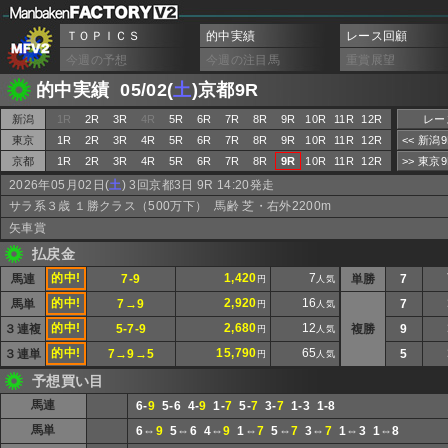
ＴＯＰＩＣＳ
的中実績
レース回顧
今週の予想
今週の注目馬
重賞展望
的中実績 05/02(
土
)京都9R
新潟
1R
2R
3R
4R
5R
6R
7R
8R
9R
10R
11R
12R
レー
東京
1R
2R
3R
4R
5R
6R
7R
8R
9R
10R
11R
12R
<< 新潟
京都
1R
2R
3R
4R
5R
6R
7R
8R
9R
10R
11R
12R
>> 東京
2026年05月02日(
土
) 3回京都3日 9R 14:20発走
サラ系３歳 １勝クラス（500万下） 馬齢 芝・右外2200m
矢車賞
払戻金
的中!
1,420
7
馬連
7-9
単勝
7
円
人気
的中!
2,920
16
馬単
7→9
7
円
人気
的中!
2,680
12
３連複
5-7-9
複勝
9
円
人気
的中!
15,790
65
３連単
7→9→5
5
円
人気
予想買い目
馬連
6-
9
5-6 4-
9
1-
7
5-
7
3-
7
1-3 1-8
馬単
6⇔
9
5⇔6 4⇔
9
1⇔
7
5⇔
7
3⇔
7
1⇔3 1⇔8