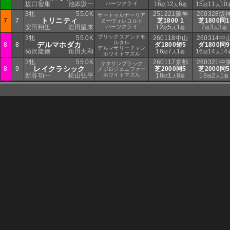
坂口智康
池添謙一
ハーツクライ
16
12
6
15
11
10
頭
人
着
頭
人
3牝
55.0K
251221阪神
260328阪
サートゥルナーリア
トリニティ
7
7
芝1800 1
芝1800同1
ヌーヴォレコルト
安田翔伍
岩田望来
ハーツクライ
12
5
1
7
3
3
頭
人
着
頭
人
着
ブリックスアンドモ
3牝
55.0K
260118中山
260314中
ルタル
デルマホダカ
8
8
ダ1800短5
ダ1800同9
デルマサリーチャン
菊沢隆徳
角田大和
16
7
1
16
14
14
頭
人
着
頭
人
ホワイトマズル
3牝
55.0K
260117京都
260321中
キタサンブラック
レイクラシック
8
9
芝2000同5
芝2000同5
メジロジェニファー
新谷功一
松山弘平
ホワイトマズル
18
1
8
18
2
1
頭
人
着
頭
人
着