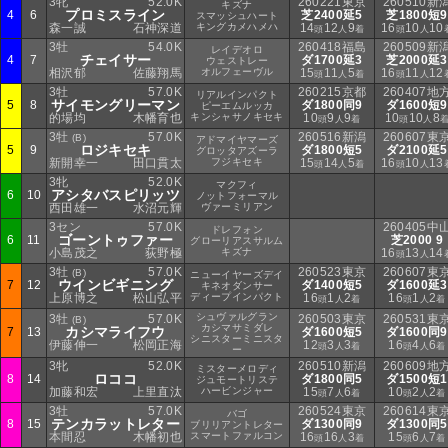
3牝
52.0K
260221東京
260510新
キズナ
プロミスライン
4
6
芝2400延5
芝1800短9
スマッシュハート
森一誠
石神深道
キングカメハメハ
14
12
9
16
10
10
頭
人
着
頭
人
3牡
54.0K
260418福島
260509新
レイデオロ
チェイサー
4
7
ダ1700延3
芝2000延3
ウェストレー
相沢郁
佐藤翔馬
オルフェーヴル
15
11
5
16
11
12
頭
人
着
頭
人
3牡
57.0K
260215京都
260407地
リアルインパクト
サイモングリーマン
5
8
ダ1800同9
ダ1600短9
ピーエムルッカ
的場均
木幡育也
キンシャサノキセキ
10
9
9
10
10
8
頭
人
着
頭
人
3牡
57.0K
260516新潟
260607東
(B)
アドマイヤマーズ
ロジキセキ
5
9
ダ1800短5
ダ2100延5
グロッタアズーラ
新開幸一
田口貫太
フジキセキ
15
14
5
16
10
13
頭
人
着
頭
人
3牝
52.0K
マクフィ
アシタバスピリッツ
6
10
ノットフォーマル
西田雄一
水沼元輝
ヴァーミリアン
3セン
57.0K
260405中
ドレフォン
ゴーントゥファー
6
11
芝2000 9
グローリアスサルム
小島茂之
荻野極
キズナ
16
13
14
頭
人
3牡
57.0K
260523東京
260607東
(B)
ニューイヤーズデイ
ウインビギニング
7
12
ダ1400短5
ダ1600延3
キネオダンサー
上原博之
松山弘平
ディープインパクト
16
1
2
16
1
2
頭
人
着
頭
人
着
シュヴァルグラン
3牡
57.0K
260503東京
260531東
(B)
カシマサミダレ
カシマライフウ
7
13
ダ1600短5
ダ1600同9
シニスターミニスタ
伊藤伸一
松岡正海
12
3
3
16
4
6
頭
人
着
頭
人
着
ー
3牝
52.0K
260510新潟
260609地
ミスターメロディ
ロココ
8
14
ダ1800同5
ダ1500短1
ジュモートリステ
加藤和宏
上里直汰
ハービンジャー
15
7
6
10
2
2
頭
人
着
頭
人
着
3牡
57.0K
260524東京
260614東
バゴ
テンカラットレター
8
15
ダ1300同9
ダ1300同5
ブリリアントレター
本間忍
木幡初也
スマートファルコン
16
16
3
15
6
7
頭
人
着
頭
人
着