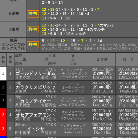
馬単
2⇔9 3⇔14
12
・
13
-14・9・2・6・11・1・
7
３連複
的中!
12
・14-2・15・11・10・4
13
・9-6・3・10
12
・
13
-14・9・2・6・11・1・
7
のマルチ
３連単
的中!
12
・14-2・15・11・10・4のマルチ
13
・9-6・3・10のマルチ
萬馬
5 ・
13
・
12
・ 15 ・
7
・ 3 ・ 14
ケンシロウの
的中!
ＭＳ理論の開発者、萬馬ケンシロウが、ＭＳデータ表を基に独自の
ボックス予想
ピックアップ。馬連・馬単・３連複・３連単のボックス馬券として
歳性
斤量
父
枠
馬
馬 名
母
２走前
前 走
番
番
厩舎
騎手
母父
3セン
57.0K
260517新潟
260531東
ゴールドアクター
ゴールドフリーダム
1
1
芝2000同5
芝1600短9
ハチマンダイボサツ
青木孝文
菊沢一樹
マーベラスサンデー
16
13
8
18
11
9
頭
人
着
頭
人
3牝
55.0K
260425東京
260510東
モーリス
カラクリスピリッツ
2
2
ダ1400延9
ダ1600延3
オーヴォドーロ
斎藤誠
小林脩斗
ローエングリン
16
11
13
16
6
8
頭
人
着
頭
人
着
3牡
57.0K
260419中山
260509東
タリスマニック
カミノテイオー
2
3
ダ1800同9
ダ2100延9
ゴールドマリキヤ
奥平雅士
木幡巧也
ゴールドアリュール
14
14
9
11
11
9
頭
人
着
頭
人
3牡
57.0K
251213中山
260503新
オルフェーヴル
オセアフェアモント
3
4
ダ1800短5
ダ1200短9
フジマサリアル
菊川正達
野中悠太
リアルインパクト
16
6
11
15
9
10
頭
人
着
頭
人
3牡
57.0K
260207小倉
260509東
(B)
インディチャンプ
イトシサ
3
5
芝1200同5
芝1400延9
アルビアーノ
田中博康
三浦皇成
Harlan's Hol
18
1
5
18
3
9
頭
人
着
頭
人
着