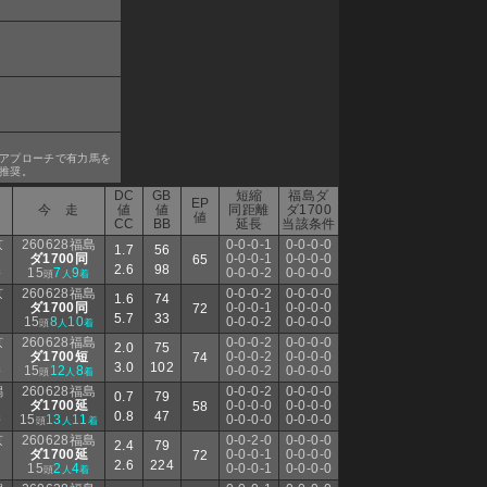
アプローチで有力馬を
推奨。
DC
GB
短縮
福島ダ
EP
今 走
値
値
同距離
ダ1700
値
CC
BB
延長
当該条件
京
260628福島
0-0-0-1
0-0-0-0
1.7
56
ダ1700同
0-0-0-1
0-0-0-0
65
2.6
98
15
7
9
0-0-0-2
0-0-0-0
着
頭
人
着
京
260628福島
0-0-0-2
0-0-0-0
1.6
74
ダ1700同
0-0-0-1
0-0-0-0
72
5.7
33
15
8
10
0-0-0-2
0-0-0-0
頭
人
着
京
260628福島
0-0-0-2
0-0-0-0
2.0
75
ダ1700短
0-0-0-2
0-0-0-0
74
3.0
102
15
12
8
0-0-0-2
0-0-0-0
着
頭
人
着
潟
260628福島
0-0-0-2
0-0-0-0
0.7
79
ダ1700延
0-0-0-0
0-0-0-0
58
0.8
47
15
13
11
0-0-0-0
0-0-0-0
着
頭
人
着
京
260628福島
0-0-2-0
0-0-0-0
2.4
79
ダ1700延
0-0-0-1
0-0-0-0
72
2.6
224
15
2
4
0-0-0-1
0-0-0-0
頭
人
着