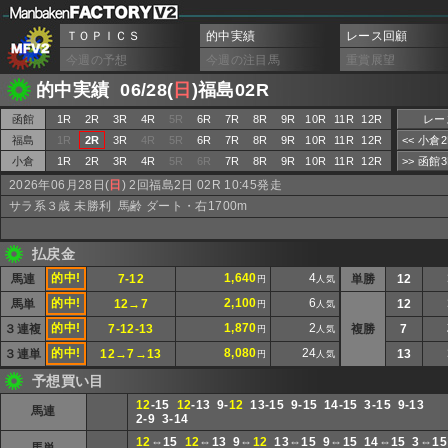
ＴＯＰＩＣＳ
的中実績
レース回顧
今週の予想
今週の注目馬
重賞展望
的中実績 06/28(
日
)福島02R
函館
1R
2R
3R
4R
5R
6R
7R
8R
9R
10R
11R
12R
レー
福島
1R
2R
3R
4R
5R
6R
7R
8R
9R
10R
11R
12R
<< 小倉
小倉
1R
2R
3R
4R
5R
6R
7R
8R
9R
10R
11R
12R
>> 函館
2026年06月28日(
日
) 2回福島2日 02R 10:45発走
サラ系３歳 未勝利 馬齢 ダート・右1700m
払戻金
的中!
1,640
4
馬連
7-12
単勝
12
円
人気
的中!
2,100
6
馬単
12→7
12
円
人気
的中!
1,870
2
３連複
7-12-13
複勝
7
円
人気
的中!
8,080
24
３連単
12→7→13
13
円
人気
予想買い目
12
-15
12
-13 9-
12
13-15 9-15 14-15 3-15 9-13
馬連
2-9 3-14
12
⇔15
12
⇔13 9⇔
12
13⇔15 9⇔15 14⇔15 3⇔1