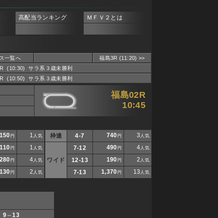
高配当ランキング
ＭＦＶ２とは
ス一覧へ
福島3R (11:20) >>
2R (10:30) サラ系３歳未勝利
3R (10:50) サラ系３歳未勝利
福島02R
10:45
150
1
740
3
枠連
4-7
円
人気
円
人気
110
1
490
4
7-12
円
人気
円
人気
280
4
190
2
ワイド
12-13
円
人気
円
人気
130
2
1,370
13
7-13
円
人気
円
人気
5 9⇔13