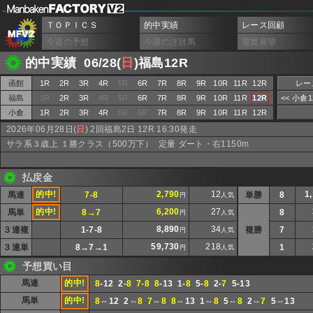
ＴＯＰＩＣＳ
的中実績
レース回顧
今週の予想
今週の注目馬
重賞展望
的中実績 06/28(
日
)福島12R
函館
1R
2R
3R
4R
5R
6R
7R
8R
9R
10R
11R
12R
レー
福島
1R
2R
3R
4R
5R
6R
7R
8R
9R
10R
11R
12R
<< 小倉
小倉
1R
2R
3R
4R
5R
6R
7R
8R
9R
10R
11R
12R
2026年06月28日(
日
) 2回福島2日 12R 16:30発走
サラ系３歳上 １勝クラス（500万下） 定量 ダート・右1150m
払戻金
的中!
2,790
12
1
馬連
7-8
単勝
8
円
人気
的中!
6,200
27
馬単
8→7
8
円
人気
8,890
34
３連複
1-7-8
複勝
7
円
人気
59,730
218
３連単
8→7→1
1
円
人気
予想買い目
馬連
的中!
8
-12 2-
8
7-8
8
-13 1-
8
5-
8
2-
7
5-13
馬単
的中!
8
⇔12 2⇔
8
7
⇔
8
8
⇔13 1⇔
8
5⇔
8
2⇔
7
5⇔13