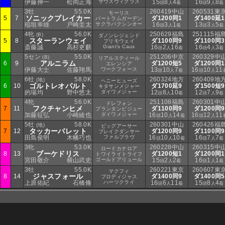
伊藤伸一
松岡正海
サウスヴィグラス
15
8
4
16
9
8
頭
人
着
頭
人
着
3牡
55.0K
260419中山
260531東
モーリス
ソニックブレイカー
5
7
ダ1200同1
ダ1400延1
バートラムガーデン
稲垣幸雄
戸崎圭太
サクラバクシンオー
16
3
1
13
3
5
頭
人
着
頭
人
着
4牝
56.0K
250629福島
251115福
(B)
ダノンレジェンド
スターランウェイ
5
8
ダ1100同9
ダ1100同3
プリモウェイ
斎藤誠
高杉吏麒
Giant's Caus
16
2
16
16
4
3
頭
人
着
頭
人
着
5セン
55.0K
251206中京
260329中
(B)
リアルスティール
アルニラム
6
9
ダ1200短5
ダ1200同1
エレンシア
伊藤大士
佐藤翔馬
ワークフォース
13
10
7
16
10
11
頭
人
着
頭
人
6牡
58.0K
260324地方
260409地
(地)
ヘニーヒューズ
ゴルトレオパルト
6
10
ダ1700延9
ダ1500短9
キタサンメジャー
的場均
野中悠太
ダイワメジャー
12
8
10
12
7
9
頭
人
着
頭
人
着
4牝
56.0K
251108福島
260301中
ドレフォン
フクチャンヒメ
7
11
ダ1100同9
ダ1200同9
プランタンビジュー
加藤征弘
小崎綾也
ダイワメジャー
16
10
14
16
12
11
頭
人
着
頭
人
5牡
58.0K
260301中山
260426福
(地)
ビッグアーサー
タッカーバレット
7
12
ダ1200同9
ダ1100同9
ブレイクダンサー
田島俊明
木幡巧也
ファルブラヴ
16
10
10
16
7
7
頭
人
着
頭
人
着
3牝
53.0K
260228中山
260315中
ロードカナロア
ブーケドリス
8
13
ダ1200短1
ダ1200同1
トワイライトライフ
宮田敬介
横山武史
ゴールドアリュール
15
2
2
16
1
1
頭
人
着
頭
人
着
3牡
55.0K
260221東京
260607東
マクフィ
ジャスフォール
8
14
ダ1400同9
ダ1400同5
プロディジャス
上原佑紀
石橋脩
ハーツクライ
16
6
11
15
8
4
頭
人
着
頭
人
着