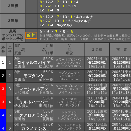
8
・12-2・
7
・13・
1
・4
３連複
8
・2-
7
・13・
1
・5・9
12・
1
-4・9
8
・12-2・
7
・13・
1
・4のマルチ
３連単
8
・2-
7
・13・
1
・5・9のマルチ
12・
1
-4・9のマルチ
萬馬
9 ・ 6 ・
7
・ 5 ・
8
ケンシロウの
的中!
ＭＳ理論の開発者、萬馬ケンシロウが、ＭＳデータ表を基に独自の
ボックス予想
ピックアップ。馬連・馬単・３連複・３連単のボックス馬券として
歳性
斤量
父
枠
馬
馬 名
母
２走前
前 走
番
番
厩舎
騎手
母父
3牡
55.0K
260314中山
260329中
タワーオブロンドン
ロイヤルスパイア
1
1
ダ1200同1
ダ1200同3
エンクリプション
栗田徹
松山弘平
ストーミングホーム
16
1
2
15
1
1
頭
人
着
頭
人
着
3牡
55.0K
260329中山
260531東
モズアスコット
モズタンケ
2
2
ダ1200同3
ダ1400延3
ジープルメリア
栗田徹
菊沢一樹
Street Sense
13
3
2
13
4
6
頭
人
着
頭
人
着
3牡
52.0K
260411中山
260509新
タワーオブロンドン
マーシャルアン
3
3
ダ1200同5
芝1200同9
ダブルミステリー
大和田成
上里直汰
ダイワメジャー
16
14
16
14
13
13
頭
人
着
頭
人
3牡
55.0K
260314中山
260411中
レイデオロ
ミルトハーバー
3
4
ダ1200同1
ダ1200同5
レジーナフォルテ
鈴木慎太
田辺裕信
アルデバラン2
16
2
1
16
3
7
頭
人
着
頭
人
着
3牝
53.0K
260131東京
260418中
ドレフォン
クアロアランチ
4
5
ダ1400短1
ダ1200短3
タンタラス
西田雄一
荻野極
キングカメハメハ
16
3
2
15
1
1
頭
人
着
頭
人
着
6牡
58.0K
260419福島
260426福
(地)
シルバーステート
カツノテンス
4
6
ダ1100同5
ダ1100同5
コウザンティアラ