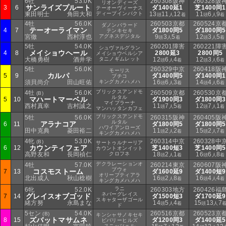
6牡
53.0K
260308阪神
260328阪
リオンディーズ
サンライズプルート
3
6
ダ1400延1
芝1400同1
テーオーヴィーナス
東田明士
角田大和
ディープインパクト
13
11
12
11
6
9
頭
人
着
頭
人
着
4牡
56.0K
260503京都
260524京
ダノンバラード
テーオーライマン
4
7
ダ1800同5
ダ1800同5
テンキセキ
宮徹
西村淳也
アグネスデジタル
9
3
5
12
3
5
頭
人
着
頭
人
着
5牡
54.0K
260201障害
260221障
シュヴァルグラン
メイショウヘール
4
8
2800延3
2800同5
メイショウベルシア
大橋勇樹
酒井学
タニノギムレット
12
6
4
12
3
6
頭
人
着
頭
人
着
5牡
56.0K
260329中京
260418阪
モーリス
カルパ
5
9
ダ1400同5
ダ1400同1
ブチコ
須貝尚介
田山旺佑
キングカメハメハ
16
6
3
14
4
6
頭
人
着
頭
人
着
ブリックスアンドモ
4牡
56.0K
260509京都
260530京
(B)
ルタル
マハートマーベル
5
10
ダ1900同3
ダ1800同3
マイプラーナ
西村真幸
吉村誠之
11
7
5
12
7
1
頭
人
着
頭
人
着
マンハッタンカフェ
ブリックスアンドモ
5牡
56.0K
260315阪神
260405阪
ルタル
アラナコア
6
11
ダ1800同5
ダ1800同5
ハワイアンローズ
田中克典
菱田裕二
11
2
2
15
2
7
頭
人
着
頭
人
着
キングカメハメハ
4牝
53.0K
260314中京
260328中
(B)
サートゥルナーリア
カウンティフェア
6
12
芝1400短3
芝1400同5
カウントオンイット
高野友和
長岡禎仁
クロフネ
18
2
1
16
6
8
頭
人
着
頭
人
着
デクラレーションオ
4牡
57.0K
260214東京
260607阪
ブウォ
コスモストーム
7
13
ダ1600延9
ダ1400短9
オリーブティアラ
北出成人
秋山稔樹
16
2
8
16
4
4
頭
人
着
頭
人
着
キングカメハメハ
ラニ
6牝
52.0K
260303地方
260426福
ネバーグレイス
グレイスオブゴッド
7
14
ダ1500短3
ダ1700延9
スキャターザゴール
緒方努
永島まな
14
5
4
15
13
7
頭
人
着
頭
人
ド
5セン
54.0K
260516京都
260523京
(B)
キンシャサノキセキ
ズバットマサムネ
8
15
ダ1200同3
ダ1400延5
ビバリーヒルズ
スニッツェル