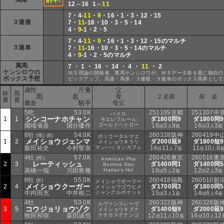
馬単
的中!
12⇔16 1⇔
11
7・4-
11
・
9
・16・1・3・12・15
３連複
7・
11
-16・10・3・5・14
4・
9
-1・2・5
7・4-
11
・
9
・16・1・3・12・15のマルチ
３連単
7・
11
-16・10・3・5・14のマルチ
4・
9
-1・2・5のマルチ
萬馬
7 ・ 1 ・ 16 ・ 14 ・ 4 ・
11
・ 2
ケンシロウの
ＭＳ理論の開発者、萬馬ケンシロウが、ＭＳデータ表を基に独自の
ボックス予想
ピックアップ。馬連・馬単・３連複・３連単のボックス馬券として
歳性
斤量
父
枠
馬
馬 名
母
２走前
前 走
番
番
厩舎
騎手
母父
5牝
53.0K
251109京都
251207中
パイロ
シンコーナホチャン
1
1
ダ1800同9
ダ1800同9
モエレフルール
畑端省吾
国分優作
ゴールドヘイロー
16
3
9
16
3
3
頭
人
着
頭
人
着
6牡
54.0K
260328阪神
260419中
(地) (B)
ホッコータルマエ
メイショウジェンマ
1
2
ダ2000延9
ダ1800短9
メイショウキラリ
飯田祐史
今村聖奈
マンハッタンカフェ
14
11
7
11
10
8
頭
人
着
頭
人
4牡
57.0K
260426東京
260516東
(外)
American Pha
レーティッシュ
2
3
ダ1400同1
ダ1400同5
Bernina Star
高橋一哉
川田将雅
Harlan's Hol
16
5
2
12
2
3
頭
人
着
頭
人
着
6牡
55.0K
260418福島
260510新
(B)
メイショウボーラー
メイショウクーガー
2
4
ダ1700同3
ダ1800同5
メイショウゴウヒメ
中内田充
中井裕二
ジャングルポケット
15
3
1
14
6
4
頭
人
着
頭
人
着
4牡
53.0K
260322阪神
260328阪
ルヴァンスレーヴ
コウジョリョウゾク
3
5
ダ1400短9
ダ2000延9
メイショウキズナ
牧田和弥
森田誠也
チチカステナンゴ
12
11
10
14
10
12
頭
人
着
頭
人