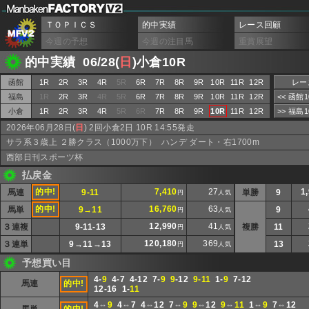
ＴＯＰＩＣＳ
的中実績
レース回顧
今週の予想
今週の注目馬
重賞展望
的中実績 06/28(
日
)小倉10R
函館
1R
2R
3R
4R
5R
6R
7R
8R
9R
10R
11R
12R
レー
福島
1R
2R
3R
4R
5R
6R
7R
8R
9R
10R
11R
12R
<< 函館
小倉
1R
2R
3R
4R
5R
6R
7R
8R
9R
10R
11R
12R
>> 福島
2026年06月28日(
日
) 2回小倉2日 10R 14:55発走
サラ系３歳上 ２勝クラス（1000万下） ハンデ ダート・右1700m
西部日刊スポーツ杯
払戻金
的中!
7,410
27
1
馬連
9-11
単勝
9
円
人気
的中!
16,760
63
馬単
9→11
9
円
人気
12,990
41
３連複
9-11-13
複勝
11
円
人気
120,180
369
３連単
9→11→13
13
円
人気
予想買い目
4-
9
4-7 4-12 7-
9
9
-12
9-11
1-
9
7-12
馬連
的中!
12-16 1-
11
4⇔
9
4⇔7 4⇔12 7⇔
9
9
⇔12
9
⇔
11
1⇔
9
7⇔12