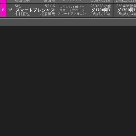
杉山佳明
富田暁
15
7
12
14
12
12
頭
人
着
頭
人
5牝
52.0K
260228小倉
260426福
シャンハイボビー
スマートプレシャス
8
16
ダ1700同3
ダ1700同1
スマートブローラ
中村直也
松若風馬
スマートファルコン
16
7
13
15
8
14
頭
人
着
頭
人